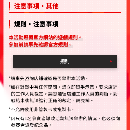
注意事項・其他
規則・注意事項
本活動遵循官方網站的遊戲規則。
參加前請事先確認官方規則。
規則
*請事先咨詢店鋪確認是否舉辦本活動。
*如在對戰中有任何疑問，請立即舉手示意，要求店鋪
的工作人員裁定。請您遵循店鋪工作人員的判斷。對
戰結束後無法進行正確的裁定，請見諒。
*不允許使用非管製卡或複製卡。
*因只有1名參賽者導致活動無法舉辦的情況，也必須向
參賽者派發紀念品。