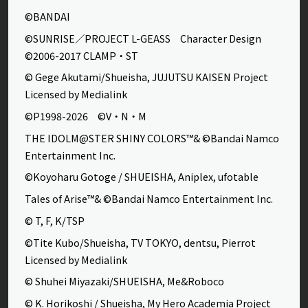
©BANDAI
©SUNRISE／PROJECT L-GEASS Character Design
©2006-2017 CLAMP・ST
© Gege Akutami/Shueisha, JUJUTSU KAISEN Project
Licensed by Medialink
©P1998-2026 ©V・N・M
THE IDOLM@STER SHINY COLORS™& ©Bandai Namco
Entertainment Inc.
©Koyoharu Gotoge / SHUEISHA, Aniplex, ufotable
Tales of Arise™& ©Bandai Namco Entertainment Inc.
© T, F, K/TSP
©Tite Kubo/Shueisha, TV TOKYO, dentsu, Pierrot
Licensed by Medialink
© Shuhei Miyazaki/SHUEISHA, Me&Roboco
© K. Horikoshi / Shueisha, My Hero Academia Project