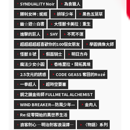
SYNDUALITY Noir
為食獵人
勝利女神 : 妮姬
排球少年
黑色五葉草
幽☆遊☆白書
大怪獸卡美拉：重生
進擊的巨人
SHY
不死不運
超超超超超喜歡你的100個女朋友
學園偶像大師
怪獸８號
假面騎士
明日方舟
魔法少女小圓
香格里拉·開拓異境
2.5次元的誘惑
CODE GEASS 奪回的Rozé
一拳超人
超時空要塞
鋼之錬金術師 FULLMETAL ALCHEMIST
WIND BREAKER—防風少年—
金肉人
Re:從零開始的異世界生活
浪客劍心 ―明治劍客浪漫譚―
〈物語〉系列