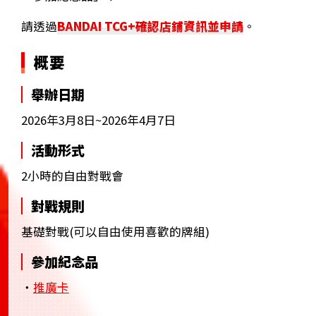
請透過
BANDAI TCG+確認店鋪資訊並申請
。
概要
舉辦日期
2026年3月8日~2026年4月7日
活動形式
2小時的自由對戰會
對戰規則
基礎對戰(可以自由使用喜歡的牌組)
參加紀念品
・
推廣卡