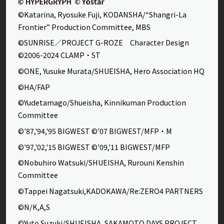
©Katarina, Ryosuke Fuji, KODANSHA/“Shangri-La
Frontier” Production Committee, MBS
©SUNRISE／PROJECT G-ROZE Character Design
©2006-2024 CLAMP・ST
©ONE, Yusuke Murata/SHUEISHA, Hero Association HQ
©HA/FAP
©Yudetamago/Shueisha, Kinnikuman Production
Committee
©'87,'94,'95 BIGWEST ©'07 BIGWEST/MFP・M
©'97,'02,'15 BIGWEST ©'09,'11 BIGWEST/MFP
©Nobuhiro Watsuki/SHUEISHA, Rurouni Kenshin
Committee
©Tappei Nagatsuki,KADOKAWA/Re:ZERO4 PARTNERS
©N/K,A,S
©Yuto Suzuki/SHUEISHA, SAKAMOTO DAYS PROJECT