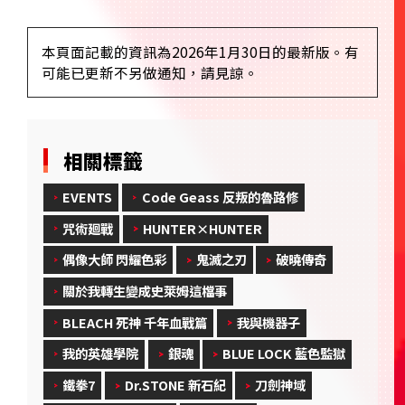
本頁面記載的資訊為2026年1月30日的最新版。有
可能已更新不另做通知，請見諒。
相關標籤
EVENTS
Code Geass 反叛的魯路修
咒術廻戰
HUNTER×HUNTER
偶像大師 閃耀色彩
鬼滅之刃
破曉傳奇
關於我轉生變成史萊姆這檔事
BLEACH 死神 千年血戰篇
我與機器子
我的英雄學院
銀魂
BLUE LOCK 藍色監獄
鐵拳7
Dr.STONE 新石紀
刀劍神域