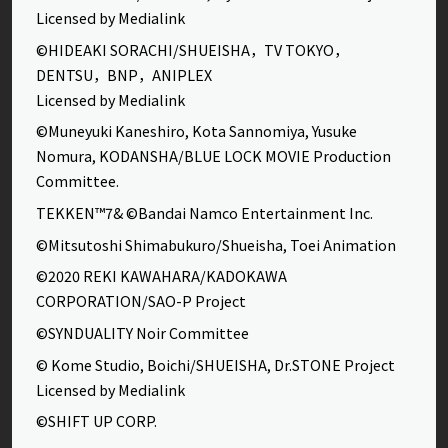
Licensed by Medialink
©HIDEAKI SORACHI/SHUEISHA，TV TOKYO，
DENTSU，BNP，ANIPLEX
Licensed by Medialink
©Muneyuki Kaneshiro, Kota Sannomiya, Yusuke
Nomura, KODANSHA/BLUE LOCK MOVIE Production
Committee.
TEKKEN™7& ©Bandai Namco Entertainment Inc.
©Mitsutoshi Shimabukuro/Shueisha, Toei Animation
©2020 REKI KAWAHARA/KADOKAWA
CORPORATION/SAO-P Project
©SYNDUALITY Noir Committee
© Kome Studio, Boichi/SHUEISHA, Dr.STONE Project
Licensed by Medialink
©SHIFT UP CORP.