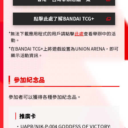
點擊此處了解BANDAI TCG+
*無法下載應用程式的用戶請點擊
此處
查看舉辦中的活
動。
*在BANDAI TCG+上將遊戲設置為UNION ARENA，即可
顯示活動資訊。
參加紀念品
參加者可以獲得各種參加紀念品。
推廣卡
・UAPR/NIK-P-004 GODDESS OF VICTORY: