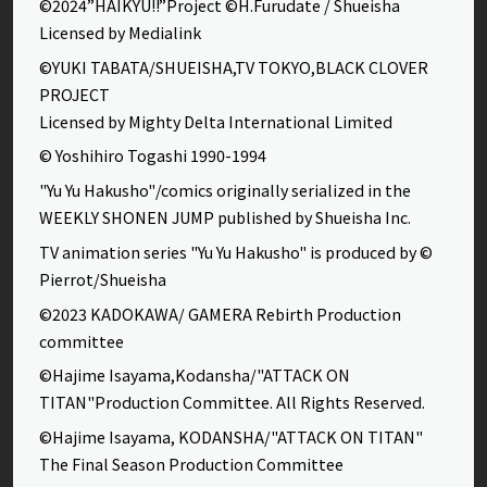
©2024”HAIKYU!!”Project ©H.Furudate / Shueisha
Licensed by Medialink
©YUKI TABATA/SHUEISHA,TV TOKYO,BLACK CLOVER
PROJECT
Licensed by Mighty Delta International Limited
© Yoshihiro Togashi 1990-1994
"Yu Yu Hakusho"/comics originally serialized in the
WEEKLY SHONEN JUMP published by Shueisha Inc.
TV animation series "Yu Yu Hakusho" is produced by ©
Pierrot/Shueisha
©2023 KADOKAWA/ GAMERA Rebirth Production
committee
©Hajime Isayama,Kodansha/"ATTACK ON
TITAN"Production Committee. All Rights Reserved.
©Hajime Isayama, KODANSHA/"ATTACK ON TITAN"
The Final Season Production Committee