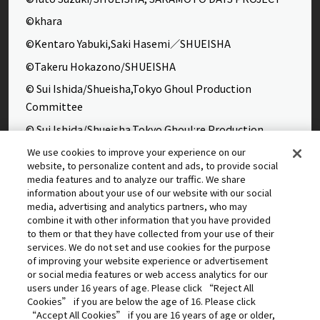
©khara
©Kentaro Yabuki,Saki Hasemi／SHUEISHA
©Takeru Hokazono/SHUEISHA
© Sui Ishida/Shueisha,Tokyo Ghoul Production
Committee
© Sui Ishida/Shueisha,Tokyo Ghoul:re Production
Committee
We use cookies to improve your experience on our
website, to personalize content and ads, to provide social
©Yasuhisa Hara/Shueisha,Kingdom Project
media features and to analyze our traffic. We share
©Takahiro,Yohei Takemura/SHUEISHA,Chained Soldier
information about your use of our website with our social
media, advertising and analytics partners, who may
Production Consortium
combine it with other information that you have provided
©Rumiko Takahashi / Shogakukan, Yomiuri TV, Sunrise
to them or that they have collected from your use of their
services. We do not set and use cookies for the purpose
2009
of improving your website experience or advertisement
©Tatsuki Fujimoto/SHUEISHA, MAPPA
or social media features or web access analytics for our
users under 16 years of age. Please click “Reject All
© 2025 MAPPA/CHAINSAW MAN PROJECT ©Tatsuki
Cookies” if you are below the age of 16. Please click
Fujimoto/SHUEISHA
“Accept All Cookies” if you are 16 years of age or older,