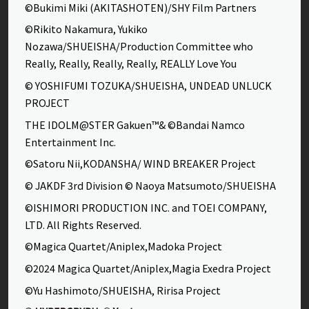
©Bukimi Miki (AKITASHOTEN)/SHY Film Partners
©Rikito Nakamura, Yukiko
Nozawa/SHUEISHA/Production Committee who
Really, Really, Really, Really, REALLY Love You
© YOSHIFUMI TOZUKA/SHUEISHA, UNDEAD UNLUCK
PROJECT
THE IDOLM@STER Gakuen™& ©Bandai Namco
Entertainment Inc.
©Satoru Nii,KODANSHA/ WIND BREAKER Project
© JAKDF 3rd Division © Naoya Matsumoto/SHUEISHA
©ISHIMORI PRODUCTION INC. and TOEI COMPANY,
LTD. All Rights Reserved.
©Magica Quartet/Aniplex,Madoka Project
©2024 Magica Quartet/Aniplex,Magia Exedra Project
©Yu Hashimoto/SHUEISHA, Ririsa Project