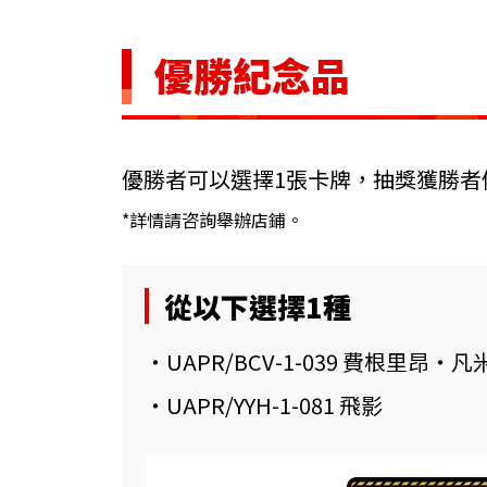
優勝紀念品
優勝者可以選擇1張卡牌，抽獎獲勝者
*詳情請咨詢舉辦店鋪。
從以下選擇1種
・UAPR/BCV-1-039 費根里昂・
・UAPR/YYH-1-081 飛影