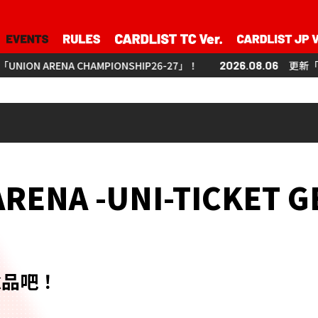
AMPIONSHIP26-27」！
2026.08.06
更新「UNION ARENA CHA
ENA -UNI-TICKET GE
念品吧！