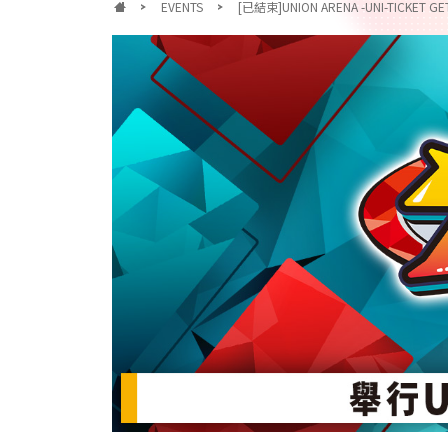
EVENTS
[已結束]UNION ARENA -UNI-TICKET G