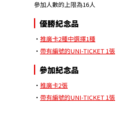
參加人數的上限為16人
優勝紀念品
・
推廣卡2種中選擇1種
・
帶有編號的UNI-TICKET 1張
參加紀念品
・
推廣卡2張
・
帶有編號的UNI-TICKET 1張