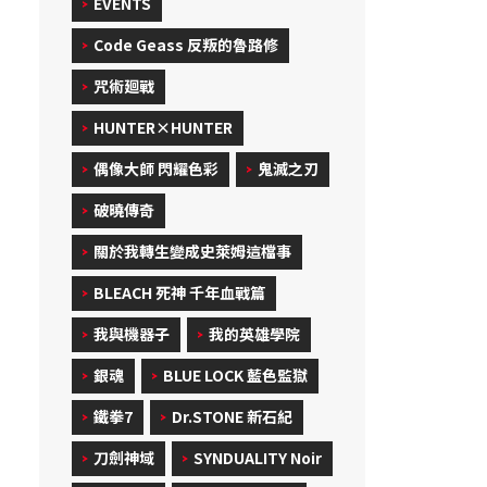
EVENTS
Code Geass 反叛的魯路修
咒術廻戰
HUNTER×HUNTER
偶像大師 閃耀色彩
鬼滅之刃
破曉傳奇
關於我轉生變成史萊姆這檔事
BLEACH 死神 千年血戰篇
我與機器子
我的英雄學院
銀魂
BLUE LOCK 藍色監獄
鐵拳7
Dr.STONE 新石紀
刀劍神域
SYNDUALITY Noir