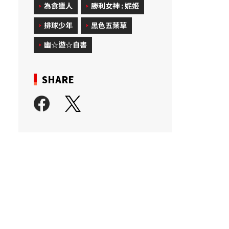
為食獵人
勝利女神 : 妮姬
排球少年
黑色五葉草
幽☆遊☆白書
SHARE