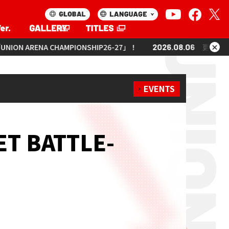
×
MPIONSHIP26-27」！
2026.08.06
更新「UNION ARENA CHAMP
EVENTS
T BATTLE-