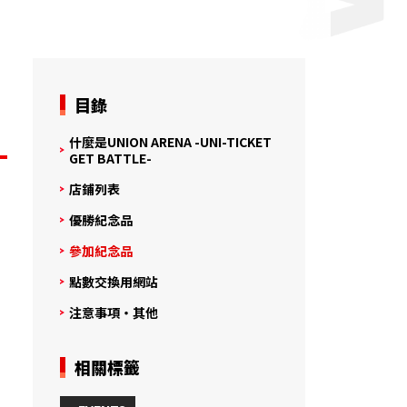
目錄
什麼是UNION ARENA -UNI-TICKET
GET BATTLE-
店鋪列表
優勝紀念品
參加紀念品
點數交換用網站
注意事項・其他
相關標籤