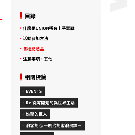
目錄
什麼是UNION稀有卡爭奪戰
活動參加方法
各種紀念品
注意事項・其他
相關標籤
EVENTS
Re:從零開始的異世界生活
進擊的巨人
浪客劍心 ―明治劍客浪漫譚―