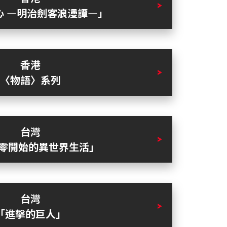
心 ―明治劍客浪漫譚―」
香港
〈物語〉系列
台灣
從零開始的異世界生活」
台灣
「進擊的巨人」