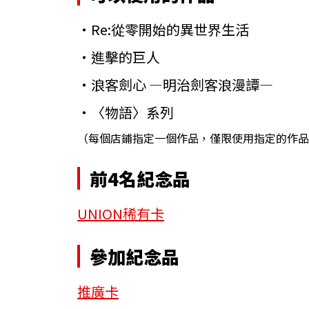
・Re:從零開始的異世界生活
・進擊的巨人
・浪客劍心 ―明治劍客浪漫譚―
・〈物語〉系列
（每個店鋪指定一個作品，僅限使用指定的作品
前4名紀念品
UNION稀有卡
參加紀念品
推廣卡