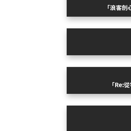
「浪客劍
「Re: