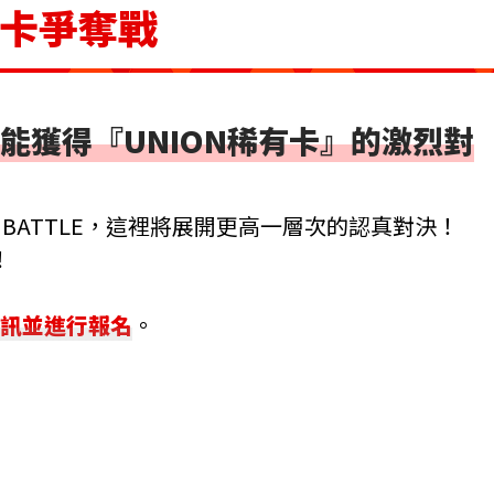
有卡爭奪戰
能獲得『UNION稀有卡』的激烈對
ET BATTLE，這裡將展開更高一層次的認真對決！
！
鋪資訊並進行報名
。