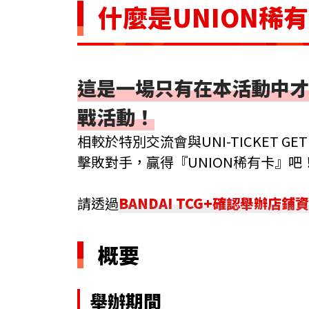
什麼是UNION稀
這是一場只有在本活動中才
戰活動！
相較於特別交流會與UNI-TICKET G
擊敗對手，贏得『UNION稀有卡』吧
請透過
BANDAI TCG+確認舉辦店
概要
舉辦期間