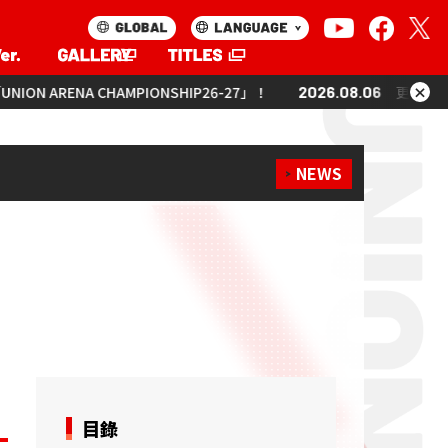
×
HAMPIONSHIP26-27」！
2026.08.06
更新「UNION ARENA CH
NEWS
目錄