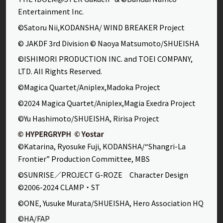
Entertainment Inc.
©Satoru Nii,KODANSHA/ WIND BREAKER Project
© JAKDF 3rd Division © Naoya Matsumoto/SHUEISHA
©ISHIMORI PRODUCTION INC. and TOEI COMPANY,
LTD. All Rights Reserved.
©Magica Quartet/Aniplex,Madoka Project
©2024 Magica Quartet/Aniplex,Magia Exedra Project
©Yu Hashimoto/SHUEISHA, Ririsa Project
©Katarina, Ryosuke Fuji, KODANSHA/“Shangri-La
Frontier” Production Committee, MBS
©SUNRISE／PROJECT G-ROZE Character Design
©2006-2024 CLAMP・ST
©ONE, Yusuke Murata/SHUEISHA, Hero Association HQ
©HA/FAP