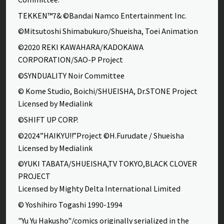
TEKKEN™7& ©Bandai Namco Entertainment Inc.
©Mitsutoshi Shimabukuro/Shueisha, Toei Animation
©2020 REKI KAWAHARA/KADOKAWA
CORPORATION/SAO-P Project
©SYNDUALITY Noir Committee
© Kome Studio, Boichi/SHUEISHA, Dr.STONE Project
Licensed by Medialink
©SHIFT UP CORP.
©2024”HAIKYU!!”Project ©H.Furudate / Shueisha
Licensed by Medialink
©YUKI TABATA/SHUEISHA,TV TOKYO,BLACK CLOVER
PROJECT
Licensed by Mighty Delta International Limited
© Yoshihiro Togashi 1990-1994
"Yu Yu Hakusho"/comics originally serialized in the