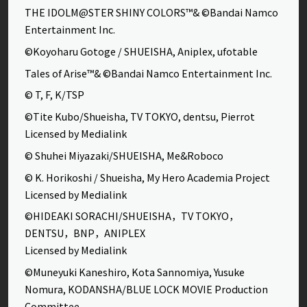
THE IDOLM@STER SHINY COLORS™& ©Bandai Namco
Entertainment Inc.
©Koyoharu Gotoge / SHUEISHA, Aniplex, ufotable
Tales of Arise™& ©Bandai Namco Entertainment Inc.
© T, F, K/TSP
©Tite Kubo/Shueisha, TV TOKYO, dentsu, Pierrot
Licensed by Medialink
© Shuhei Miyazaki/SHUEISHA, Me&Roboco
© K. Horikoshi / Shueisha, My Hero Academia Project
Licensed by Medialink
©HIDEAKI SORACHI/SHUEISHA，TV TOKYO，
DENTSU，BNP，ANIPLEX
Licensed by Medialink
©Muneyuki Kaneshiro, Kota Sannomiya, Yusuke
Nomura, KODANSHA/BLUE LOCK MOVIE Production
Committee.