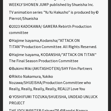
WEEKLY SHONEN JUMP published by Shueisha Inc.
TV animation series "Yu Yu Hakusho" is produced by ©
Pierrot/Shueisha
©2023 KADOKAWA/ GAMERA Rebirth Production
committee
©Hajime Isayama,Kodansha/"ATTACK ON
TITAN"Production Committee. All Rights Reserved.
©Hajime Isayama, KODANSHA/"ATTACK ON TITAN"
The Final Season Production Committee
©Bukimi Miki (AKITASHOTEN)/SHY Film Partners
©Rikito Nakamura, Yukiko
Nozawa/SHUEISHA/Production Committee who
Really, Really, Really, Really, REALLY Love You
© YOSHIFUMI TOZUKA/SHUEISHA, UNDEAD UNLUCK
PROJECT
THE IDOLM@STER Gakuen™& ©Bandai Namco