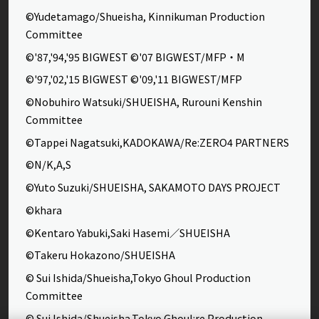
©Yudetamago/Shueisha, Kinnikuman Production
Committee
©'87,'94,'95 BIGWEST ©'07 BIGWEST/MFP・M
©'97,'02,'15 BIGWEST ©'09,'11 BIGWEST/MFP
©Nobuhiro Watsuki/SHUEISHA, Rurouni Kenshin
Committee
©Tappei Nagatsuki,KADOKAWA/Re:ZERO4 PARTNERS
©N/K,A,S
©Yuto Suzuki/SHUEISHA, SAKAMOTO DAYS PROJECT
©khara
©Kentaro Yabuki,Saki Hasemi／SHUEISHA
©Takeru Hokazono/SHUEISHA
© Sui Ishida/Shueisha,Tokyo Ghoul Production
Committee
© Sui Ishida/Shueisha,Tokyo Ghoul:re Production