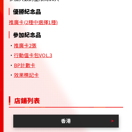
優勝紀念品
推廣卡(2種中選擇1種)
參加紀念品
・
推廣卡2張
・
行動值卡包VOL.3
・
BP計數卡
・
效果標記卡
店鋪列表
香港