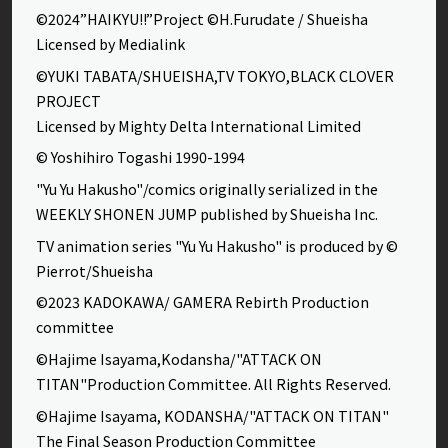
©2024”HAIKYU!!”Project ©H.Furudate / Shueisha
Licensed by Medialink
©YUKI TABATA/SHUEISHA,TV TOKYO,BLACK CLOVER
PROJECT
Licensed by Mighty Delta International Limited
© Yoshihiro Togashi 1990-1994
"Yu Yu Hakusho"/comics originally serialized in the
WEEKLY SHONEN JUMP published by Shueisha Inc.
TV animation series "Yu Yu Hakusho" is produced by ©
Pierrot/Shueisha
©2023 KADOKAWA/ GAMERA Rebirth Production
committee
©Hajime Isayama,Kodansha/"ATTACK ON
TITAN"Production Committee. All Rights Reserved.
©Hajime Isayama, KODANSHA/"ATTACK ON TITAN"
The Final Season Production Committee