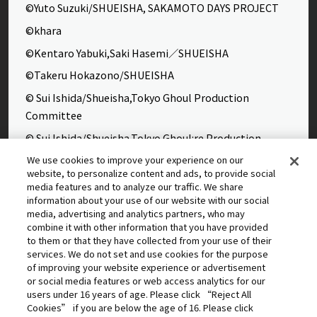
©Yuto Suzuki/SHUEISHA, SAKAMOTO DAYS PROJECT
©khara
©Kentaro Yabuki,Saki Hasemi／SHUEISHA
©Takeru Hokazono/SHUEISHA
© Sui Ishida/Shueisha,Tokyo Ghoul Production
Committee
© Sui Ishida/Shueisha,Tokyo Ghoul:re Production
Committee
We use cookies to improve your experience on our
website, to personalize content and ads, to provide social
©Yasuhisa Hara/Shueisha,Kingdom Project
media features and to analyze our traffic. We share
©Takahiro,Yohei Takemura/SHUEISHA,Chained Soldier
information about your use of our website with our social
media, advertising and analytics partners, who may
Production Consortium
combine it with other information that you have provided
©Rumiko Takahashi / Shogakukan, Yomiuri TV, Sunrise
to them or that they have collected from your use of their
services. We do not set and use cookies for the purpose
2009
of improving your website experience or advertisement
©Tatsuki Fujimoto/SHUEISHA, MAPPA
or social media features or web access analytics for our
users under 16 years of age. Please click “Reject All
© 2025 MAPPA/CHAINSAW MAN PROJECT ©Tatsuki
Cookies” if you are below the age of 16. Please click