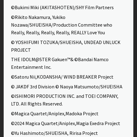
©Bukimi Miki (AKITASHOTEN)/SHY Film Partners
©Rikito Nakamura, Yukiko
Nozawa/SHUEISHA/Production Committee who
Really, Really, Really, Really, REALLY Love You
© YOSHIFUMI TOZUKA/SHUEISHA, UNDEAD UNLUCK
PROJECT
THE IDOLM@STER Gakuen™& ©Bandai Namco
Entertainment Inc.
©Satoru Nii,KODANSHA/ WIND BREAKER Project
© JAKDF 3rd Division © Naoya Matsumoto/SHUEISHA
©ISHIMORI PRODUCTION INC. and TOEI COMPANY,
LTD. All Rights Reserved.
©Magica Quartet/Aniplex,Madoka Project
©2024 Magica Quartet/Aniplex,Magia Exedra Project
©Yu Hashimoto/SHUEISHA, Ririsa Project