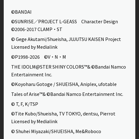
©BANDAI
©SUNRISE／PROJECT L-GEASS Character Design
©2006-2017 CLAMP・ST
© Gege Akutami/Shueisha, JUJUTSU KAISEN Project
Licensed by Medialink
©P1998-2026 ©V・N・M
THE IDOLM@STER SHINY COLORS™& ©Bandai Namco
Entertainment Inc.
©Koyoharu Gotoge / SHUEISHA, Aniplex, ufotable
Tales of Arise™& ©Bandai Namco Entertainment Inc.
© T, F, K/TSP
©Tite Kubo/Shueisha, TV TOKYO, dentsu, Pierrot
Licensed by Medialink
© Shuhei Miyazaki/SHUEISHA, Me&Roboco