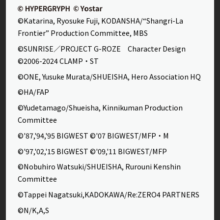
©Katarina, Ryosuke Fuji, KODANSHA/“Shangri-La
Frontier” Production Committee, MBS
©SUNRISE／PROJECT G-ROZE Character Design
©2006-2024 CLAMP・ST
©ONE, Yusuke Murata/SHUEISHA, Hero Association HQ
©HA/FAP
©Yudetamago/Shueisha, Kinnikuman Production
Committee
©'87,'94,'95 BIGWEST ©'07 BIGWEST/MFP・M
©'97,'02,'15 BIGWEST ©'09,'11 BIGWEST/MFP
©Nobuhiro Watsuki/SHUEISHA, Rurouni Kenshin
Committee
©Tappei Nagatsuki,KADOKAWA/Re:ZERO4 PARTNERS
©N/K,A,S