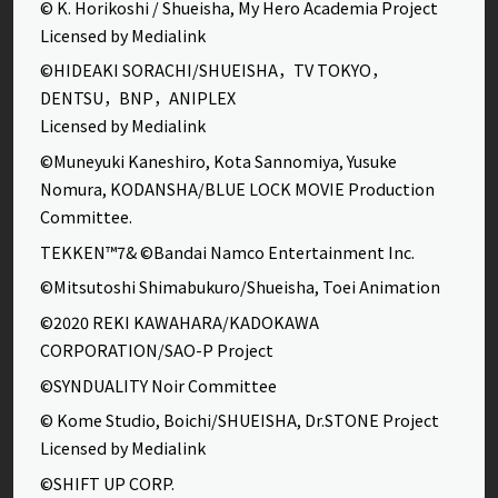
© K. Horikoshi / Shueisha, My Hero Academia Project
Licensed by Medialink
©HIDEAKI SORACHI/SHUEISHA，TV TOKYO，
DENTSU，BNP，ANIPLEX
Licensed by Medialink
©Muneyuki Kaneshiro, Kota Sannomiya, Yusuke
Nomura, KODANSHA/BLUE LOCK MOVIE Production
Committee.
TEKKEN™7& ©Bandai Namco Entertainment Inc.
©Mitsutoshi Shimabukuro/Shueisha, Toei Animation
©2020 REKI KAWAHARA/KADOKAWA
CORPORATION/SAO-P Project
©SYNDUALITY Noir Committee
© Kome Studio, Boichi/SHUEISHA, Dr.STONE Project
Licensed by Medialink
©SHIFT UP CORP.