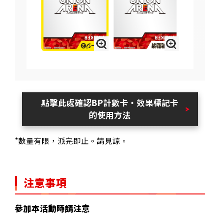
點擊此處確認BP計數卡・效果標記卡
的使用方法
*數量有限，派完即止。請見諒。
注意事項
參加本活動時請注意