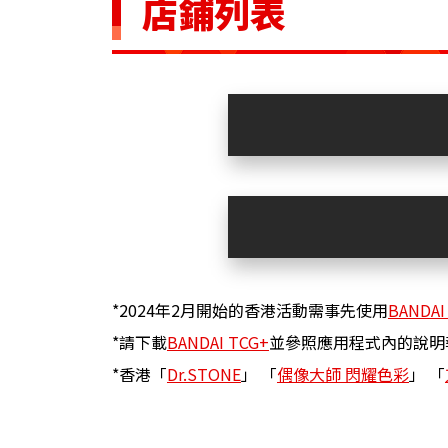
店鋪列表
*2024年2月開始的香港活動需事先使用
BANDAI
*請下載
BANDAI TCG+
並參照應用程式內的說明
*香港「
Dr.STONE
」 「
偶像大師 閃耀色彩
」 「