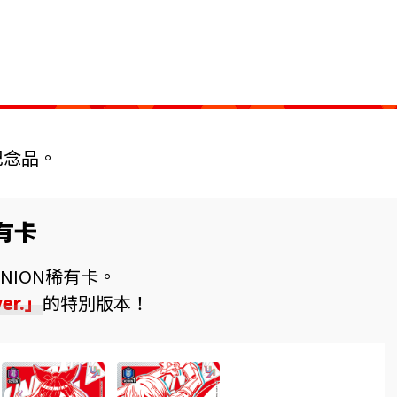
紀念品。
有卡
NION稀有卡。
er.」
的特別版本！