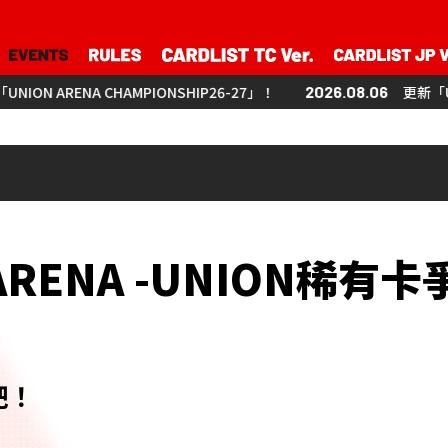
MPIONSHIP26-27」！
2026.08.06
更新「UNION ARENA CHAM
ARENA
-UNION稀有卡
吧！