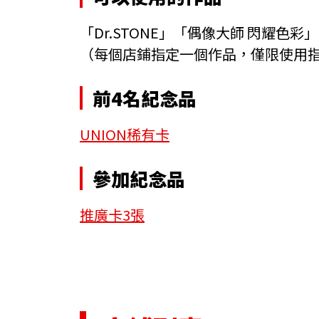
「Dr.STONE」「偶像大師 閃耀色
（每個店鋪指定一個作品，僅限使用
前4名紀念品
UNION稀有卡
參加紀念品
推廣卡3張