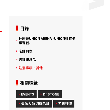
目錄
什麼是UNION ARENA -UNION稀有卡
爭奪戰-
店鋪列表
各種紀念品
注意事項・其他
相關標籤
EVENTS
Dr.STONE
偶像大師 閃耀色彩
刀劍神域