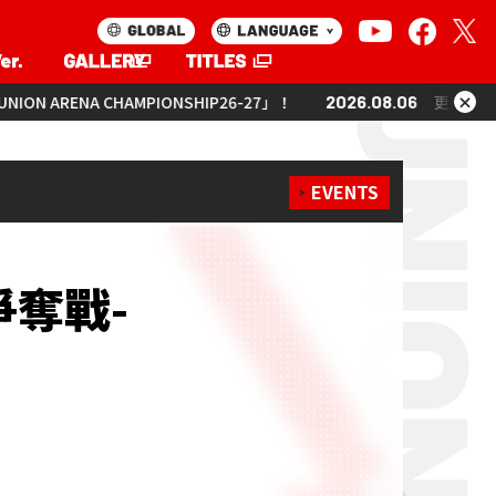
×
PIONSHIP26-27」！
2026.08.06
更新「UNION ARENA CHAMPI
EVENTS
爭奪戰-