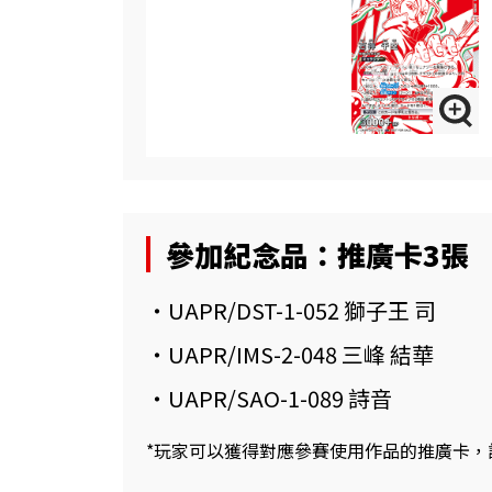
參加紀念品：推廣卡3張
・UAPR/DST-1-052 獅子王 司
・UAPR/IMS-2-048 三峰 結華
・UAPR/SAO-1-089 詩音
*玩家可以獲得對應參賽使用作品的推廣卡，