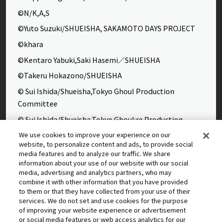
©N/K,A,S
©Yuto Suzuki/SHUEISHA, SAKAMOTO DAYS PROJECT
©khara
©Kentaro Yabuki,Saki Hasemi／SHUEISHA
©Takeru Hokazono/SHUEISHA
© Sui Ishida/Shueisha,Tokyo Ghoul Production
Committee
© Sui Ishida/Shueisha,Tokyo Ghoul:re Production
Committee
We use cookies to improve your experience on our
website, to personalize content and ads, to provide social
©Yasuhisa Hara/Shueisha,Kingdom Project
media features and to analyze our traffic. We share
©Takahiro,Yohei Takemura/SHUEISHA,Chained Soldier
information about your use of our website with our social
media, advertising and analytics partners, who may
Production Consortium
combine it with other information that you have provided
©Rumiko Takahashi / Shogakukan, Yomiuri TV, Sunrise
to them or that they have collected from your use of their
services. We do not set and use cookies for the purpose
2009
of improving your website experience or advertisement
©Tatsuki Fujimoto/SHUEISHA, MAPPA
or social media features or web access analytics for our