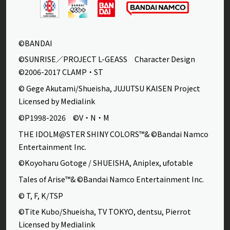
©BANDAI
©SUNRISE／PROJECT L-GEASS Character Design
©2006-2017 CLAMP・ST
© Gege Akutami/Shueisha, JUJUTSU KAISEN Project
Licensed by Medialink
©P1998-2026 ©V・N・M
THE IDOLM@STER SHINY COLORS™& ©Bandai Namco
Entertainment Inc.
©Koyoharu Gotoge / SHUEISHA, Aniplex, ufotable
Tales of Arise™& ©Bandai Namco Entertainment Inc.
© T, F, K/TSP
©Tite Kubo/Shueisha, TV TOKYO, dentsu, Pierrot
Licensed by Medialink