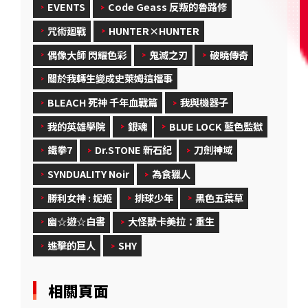
EVENTS
Code Geass 反叛的魯路修
咒術廻戰
HUNTER×HUNTER
偶像大師 閃耀色彩
鬼滅之刃
破曉傳奇
關於我轉生變成史萊姆這檔事
BLEACH 死神 千年血戰篇
我與機器子
我的英雄學院
銀魂
BLUE LOCK 藍色監獄
鐵拳7
Dr.STONE 新石紀
刀劍神域
SYNDUALITY Noir
為食獵人
勝利女神 : 妮姬
排球少年
黑色五葉草
幽☆遊☆白書
大怪獸卡美拉：重生
進擊的巨人
SHY
相關頁面