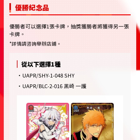
優勝紀念品
優勝者可以選擇1張卡牌，抽獎獲勝者將獲得另一張
卡牌。
*詳情請咨詢舉辦店鋪。
從以下選擇1種
・UAPR/SHY-1-048 SHY
・UAPR/BLC-2-016 黑崎 一護