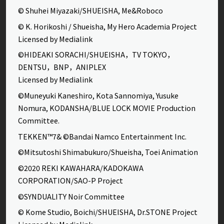
© Shuhei Miyazaki/SHUEISHA, Me&Roboco
© K. Horikoshi / Shueisha, My Hero Academia Project
Licensed by Medialink
©HIDEAKI SORACHI/SHUEISHA，TV TOKYO，
DENTSU，BNP，ANIPLEX
Licensed by Medialink
©Muneyuki Kaneshiro, Kota Sannomiya, Yusuke
Nomura, KODANSHA/BLUE LOCK MOVIE Production
Committee.
TEKKEN™7& ©Bandai Namco Entertainment Inc.
©Mitsutoshi Shimabukuro/Shueisha, Toei Animation
©2020 REKI KAWAHARA/KADOKAWA
CORPORATION/SAO-P Project
©SYNDUALITY Noir Committee
© Kome Studio, Boichi/SHUEISHA, Dr.STONE Project