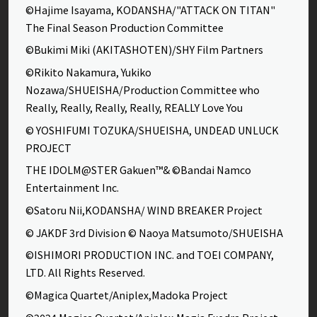
©Hajime Isayama, KODANSHA/"ATTACK ON TITAN"
The Final Season Production Committee
©Bukimi Miki (AKITASHOTEN)/SHY Film Partners
©Rikito Nakamura, Yukiko
Nozawa/SHUEISHA/Production Committee who
Really, Really, Really, Really, REALLY Love You
© YOSHIFUMI TOZUKA/SHUEISHA, UNDEAD UNLUCK
PROJECT
THE IDOLM@STER Gakuen™& ©Bandai Namco
Entertainment Inc.
©Satoru Nii,KODANSHA/ WIND BREAKER Project
© JAKDF 3rd Division © Naoya Matsumoto/SHUEISHA
©ISHIMORI PRODUCTION INC. and TOEI COMPANY,
LTD. All Rights Reserved.
©Magica Quartet/Aniplex,Madoka Project