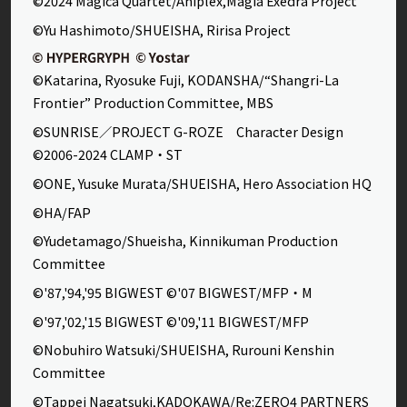
©2024 Magica Quartet/Aniplex,Magia Exedra Project
©Yu Hashimoto/SHUEISHA, Ririsa Project
©Katarina, Ryosuke Fuji, KODANSHA/“Shangri-La
Frontier” Production Committee, MBS
©SUNRISE／PROJECT G-ROZE Character Design
©2006-2024 CLAMP・ST
©ONE, Yusuke Murata/SHUEISHA, Hero Association HQ
©HA/FAP
©Yudetamago/Shueisha, Kinnikuman Production
Committee
©'87,'94,'95 BIGWEST ©'07 BIGWEST/MFP・M
©'97,'02,'15 BIGWEST ©'09,'11 BIGWEST/MFP
©Nobuhiro Watsuki/SHUEISHA, Rurouni Kenshin
Committee
©Tappei Nagatsuki,KADOKAWA/Re:ZERO4 PARTNERS