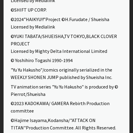
Licensed by Medialink
©SHIFT UP CORP.
©2024”HAIKYU!!”Project ©H.Furudate / Shueisha
Licensed by Medialink
©YUKI TABATA/SHUEISHA,TV TOKYO,BLACK CLOVER
PROJECT
Licensed by Mighty Delta International Limited
© Yoshihiro Togashi 1990-1994
"Yu Yu Hakusho"/comics originally serialized in the
WEEKLY SHONEN JUMP published by Shueisha Inc.
TV animation series "Yu Yu Hakusho" is produced by ©
Pierrot/Shueisha
©2023 KADOKAWA/ GAMERA Rebirth Production
committee
©Hajime Isayama,Kodansha/"ATTACK ON
TITAN"Production Committee. All Rights Reserved.