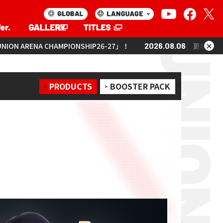
×
ONSHIP26-27」！
2026.08.06
更新「UNION ARENA CHAMPIO
PRODUCTS
BOOSTER PACK