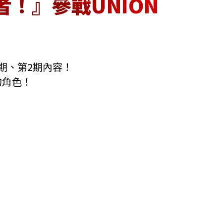
！』參戰UNION
期、第2期內容！
的角色！