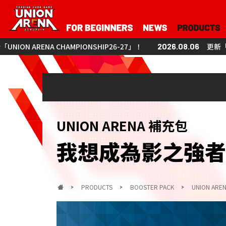
PIONSHIP26-27」！
2026.08.06
更新「UNION ARENA CHAMP
UNION ARENA 補充包
我想成為影之強者！
PRODUCTS
BOOSTER PACK
UNION A