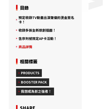
目錄
預定收錄TV動畫出演聲優的燙金簽名
卡！
收錄多張全新原創插圖！
含序列號限定AP卡活動！
商品詳情
相關標籤
PRODUCTS
BOOSTER PACK
我想成為影之強者！
SHARE