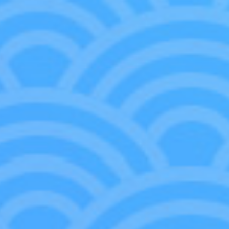
UA11ST/GNT-1-105
|
SR