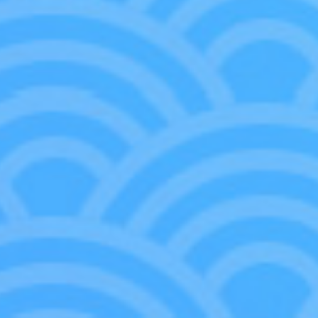
集合萬事屋之力對敵人發動速攻吧！
、新八、神樂、定春之外，
歌舞伎町的居民也齊
從登場回合開始發動攻擊，奇襲對手吧！