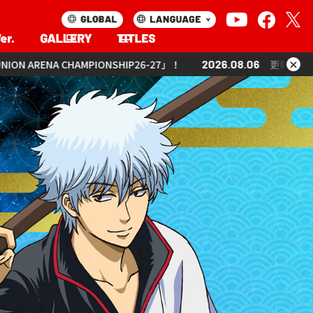
×
！
2026.08.06
更新「UNION ARENA CHAMPIONSHIP26-27」！