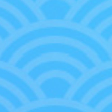
品
卡
用！