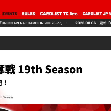
MPIONSHIP26-27」！
2026.08.06
更新「UNION ARENA CHAM
奪戰
19th Season
吧！
 Season