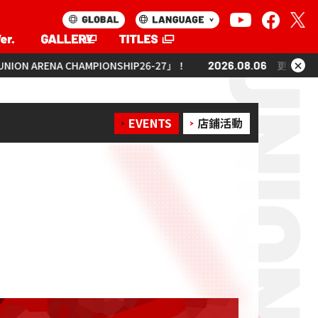
×
PIONSHIP26-27」！
2026.08.06
更新「UNION ARENA CHAMP
EVENTS
店鋪活動