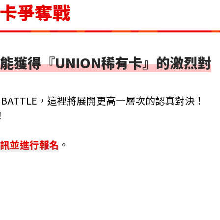
有卡爭奪戰
能獲得『UNION稀有卡』的激烈對
ET BATTLE，這裡將展開更高一層次的認真對決！
！
鋪資訊並進行報名
。