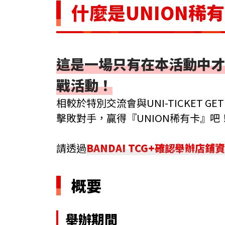
什麼是UNION稀
這是一場只有在本活動中才
戰活動！
相較於特別交流會與UNI-TICKET G
擊敗對手，贏得『UNION稀有卡』吧
請透過
BANDAI TCG+確認舉辦店
概要
舉辦期間