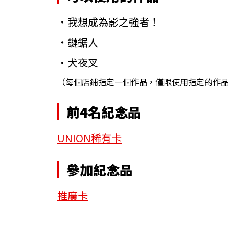
・我想成為影之強者！
・鏈鋸人
・犬夜叉
（每個店鋪指定一個作品，僅限使用指定的作品
前4名紀念品
UNION稀有卡
參加紀念品
推廣卡