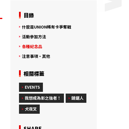
目錄
什麼是UNION稀有卡爭奪戰
活動參加方法
各種紀念品
注意事項・其他
相關標籤
EVENTS
我想成為影之強者！
鏈鋸人
犬夜叉
SHARE