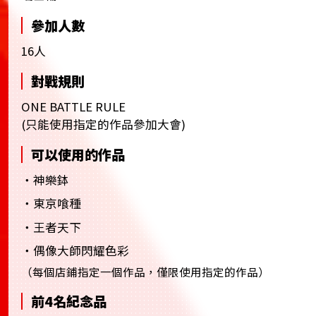
參加人數
16人
對戰規則
ONE BATTLE RULE
(只能使用指定的作品參加大會)
可以使用的作品
・神樂鉢
・東京喰種
・王者天下
・偶像大師閃耀色彩
（每個店鋪指定一個作品，僅限使用指定的作品）
前4名紀念品