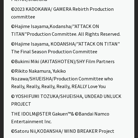
©2023 KADOKAWA/ GAMERA Rebirth Production
committee
©Hajime Isayama,Kodansha/"ATTACK ON
TITAN"Production Committee. All Rights Reserved.
©Hajime Isayama, KODANSHA/"ATTACK ON TITAN"
The Final Season Production Committee
©Bukimi Miki (AKITASHOTEN)/SHY Film Partners
©Rikito Nakamura, Yukiko
Nozawa/SHUEISHA/Production Committee who
Really, Really, Really, Really, REALLY Love You
© YOSHIFUMI TOZUKA/SHUEISHA, UNDEAD UNLUCK
PROJECT
THE IDOLM@STER Gakuen™& ©Bandai Namco
Entertainment Inc.
©Satoru Nii,KODANSHA/ WIND BREAKER Project