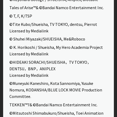
Tales of Arise™& ©Bandai Namco Entertainment Inc.
© T, F, K/TSP
©Tite Kubo/Shueisha, TV TOKYO, dentsu, Pierrot
Licensed by Medialink
© Shuhei Miyazaki/SHUEISHA, Me&Roboco
© K. Horikoshi / Shueisha, My Hero Academia Project
Licensed by Medialink
©HIDEAKI SORACHI/SHUEISHA，TV TOKYO，
DENTSU，BNP，ANIPLEX
Licensed by Medialink
©Muneyuki Kaneshiro, Kota Sannomiya, Yusuke
Nomura, KODANSHA/BLUE LOCK MOVIE Production
Committee.
TEKKEN™7& ©Bandai Namco Entertainment Inc.
©Mitsutoshi Shimabukuro/Shueisha, Toei Animation