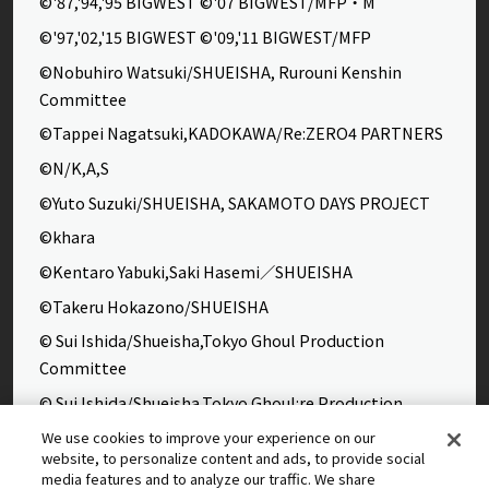
©'87,'94,'95 BIGWEST ©'07 BIGWEST/MFP・M
©'97,'02,'15 BIGWEST ©'09,'11 BIGWEST/MFP
©Nobuhiro Watsuki/SHUEISHA, Rurouni Kenshin
Committee
©Tappei Nagatsuki,KADOKAWA/Re:ZERO4 PARTNERS
©N/K,A,S
©Yuto Suzuki/SHUEISHA, SAKAMOTO DAYS PROJECT
©khara
©Kentaro Yabuki,Saki Hasemi／SHUEISHA
©Takeru Hokazono/SHUEISHA
© Sui Ishida/Shueisha,Tokyo Ghoul Production
Committee
© Sui Ishida/Shueisha,Tokyo Ghoul:re Production
Committee
We use cookies to improve your experience on our
website, to personalize content and ads, to provide social
©Yasuhisa Hara/Shueisha,Kingdom Project
media features and to analyze our traffic. We share