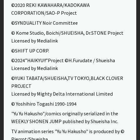
©2020 REKI KAWAHARA/KADOKAWA
CORPORATION/SAO-P Project
©SYNDUALITY Noir Committee
© Kome Studio, Boichi/SHUEISHA, Dr.STONE Project
Licensed by Medialink
©SHIFT UP CORP.
©2024”HAIKYU!!”Project ©H.Furudate / Shueisha
Licensed by Medialink
©YUKI TABATA/SHUEISHA,TV TOKYO,BLACK CLOVER
PROJECT
Licensed by Mighty Delta International Limited
© Yoshihiro Togashi 1990-1994
"Yu Yu Hakusho"/comics originally serialized in the
WEEKLY SHONEN JUMP published by Shueisha Inc.
TV animation series "Yu Yu Hakusho" is produced by ©
Pierrot/Shueisha