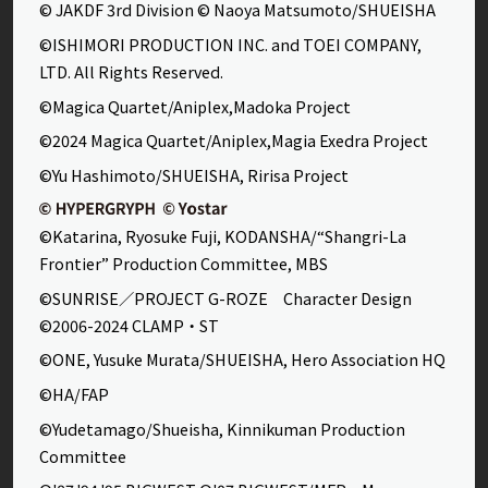
© JAKDF 3rd Division © Naoya Matsumoto/SHUEISHA
©ISHIMORI PRODUCTION INC. and TOEI COMPANY,
LTD. All Rights Reserved.
©Magica Quartet/Aniplex,Madoka Project
©2024 Magica Quartet/Aniplex,Magia Exedra Project
©Yu Hashimoto/SHUEISHA, Ririsa Project
©Katarina, Ryosuke Fuji, KODANSHA/“Shangri-La
Frontier” Production Committee, MBS
©SUNRISE／PROJECT G-ROZE Character Design
©2006-2024 CLAMP・ST
©ONE, Yusuke Murata/SHUEISHA, Hero Association HQ
©HA/FAP
©Yudetamago/Shueisha, Kinnikuman Production
Committee