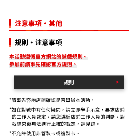
注意事項・其他
規則・注意事項
本活動遵循官方網站的遊戲規則。
參加前請事先確認官方規則。
規則
*請事先咨詢店鋪確認是否舉辦本活動。
*如在對戰中有任何疑問，請立即舉手示意，要求店鋪
的工作人員裁定。請您遵循店鋪工作人員的判斷。對
戰結束後無法進行正確的裁定，請見諒。
*不允許使用非管製卡或複製卡。