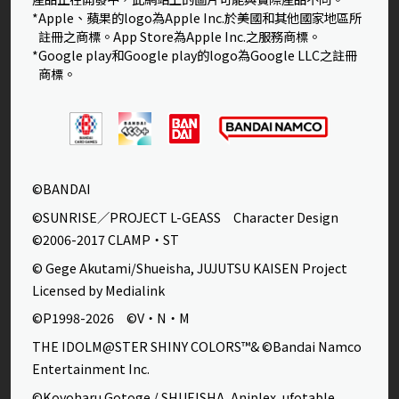
*Apple、蘋果的logo為Apple Inc.於美國和其他國家地區所
註冊之商標。App Store為Apple Inc.之服務商標。
*Google play和Google play的logo為Google LLC之註冊
商標。
©BANDAI
©SUNRISE／PROJECT L-GEASS Character Design
©2006-2017 CLAMP・ST
© Gege Akutami/Shueisha, JUJUTSU KAISEN Project
Licensed by Medialink
©P1998-2026 ©V・N・M
THE IDOLM@STER SHINY COLORS™& ©Bandai Namco
Entertainment Inc.
©Koyoharu Gotoge / SHUEISHA, Aniplex, ufotable