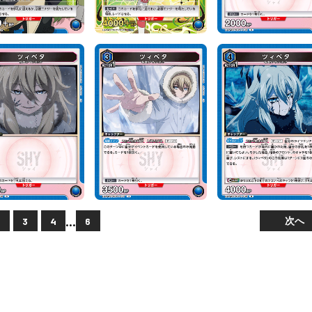
...
次へ
2
3
4
6