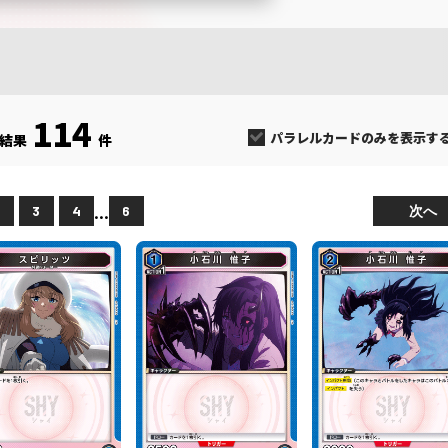
114
パラレルカードのみを表示す
結果
件
...
次へ
2
3
4
6