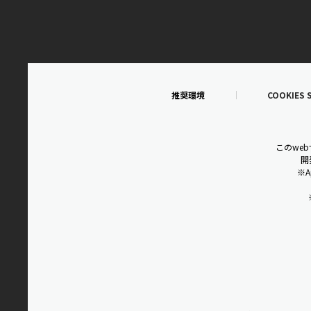
推奨環境
COOKIES 
このwe
開
※A