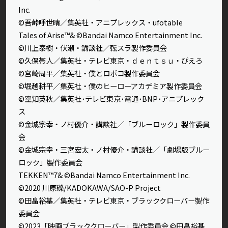
Inc.
©吾峠呼世晴／集英社・アニプレックス・ufotable
Tales of Arise™& ©Bandai Namco Entertainment Inc.
©川上泰樹・伏瀬・講談社／転スラ製作委員会
©久保帯人／集英社・テレビ東京・ｄｅｎｔｓｕ・ぴえろ
©宮崎周平／集英社・僕とロボコ製作委員会
©堀越耕平／集英社・僕のヒーローアカデミア製作委員会
©空知英秋／集英社･テレビ東京･電通･BNP･アニプレック
ス
©金城宗幸・ノ村優介・講談社／「ブルーロック」製作委員
会
©金城宗幸・三宮宏太・ノ村優介・講談社／「劇場版ブルー
ロック」製作委員会
TEKKEN™7& ©Bandai Namco Entertainment Inc.
©2020 川原礫/KADOKAWA/SAO-P Project
©田畠裕基／集英社・テレビ東京・ブラッククローバー製作
委員会
©2023「映画ブラッククローバー」製作委員会 ©田畠裕基