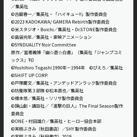
／集英社
©古舘春一／集英社・「ハイキュー!!」製作委員会
©2023 KADOKAWA/ GAMERA Rebirth製作委員会
©米スタジオ・Boichi／集英社・Dr.STONE製作委員会
©島袋光年／集英社・東映アニメーション
©SYNDUALITY Noir Committee
原作／冨樫義博「幽☆遊☆白書」（集英社「ジャンプコミ
ックス」刊）
©Yoshihiro Togashi 1990年－1994年 ©ぴえろ／集英社
©SHIFT UP CORP.
©戸塚慶文／集英社・アンデッドアンラック製作委員会
©防衛隊第３部隊 ©松本直也／集英社
©橋本悠／集英社・リリサ製作委員会
©諫山創・講談社／「進撃の巨人」The Final Season製作
委員会
©ONE・村田雄介／集英社・ヒーロー協会本部
©実樹ぶきみ（秋田書店）／SHY 製作委員会
©実樹ぶきみ（秋田書店）2019