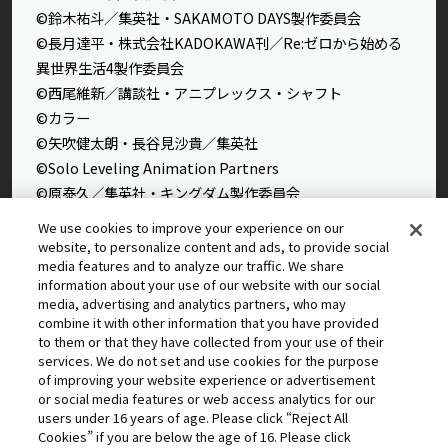
©鈴木祐斗／集英社・SAKAMOTO DAYS製作委員会
©長月達平・株式会社KADOKAWA刊／Re:ゼロから始める
異世界生活4製作委員会
©西尾維新／講談社・アニプレックス・シャフト
©カラー
©矢吹健太朗・長谷見沙貴／集英社
©Solo Leveling Animation Partners
©原泰久／集英社・キングダム製作委員会
©石田スイ／集英社・東京喰種製作委員会
We use cookies to improve your experience on our
©石田スイ／集英社・東京喰種：re製作委員会
website, to personalize content and ads, to provide social
media features and to analyze our traffic. We share
©外薗健／集英社
information about your use of our website with our social
©タカヒロ・竹村洋平／集英社・魔防隊広報部
media, advertising and analytics partners, who may
©高橋留美子／小学館・読売テレビ・サンライズ 2009
combine it with other information that you have provided
©藤本タツキ／集英社・ＭＡＰＰＡ
to them or that they have collected from your use of their
services. We do not set and use cookies for the purpose
© 2025 MAPPA／チェンソーマンプロジェクト ©藤本タツ
of improving your website experience or advertisement
キ／集英社
or social media features or web access analytics for our
©星野桂／集英社
users under 16 years of age. Please click “Reject All
Cookies” if you are below the age of 16. Please click
©理不尽な孫の手/MFブックス/「無職転生Ⅲ」製作委員会