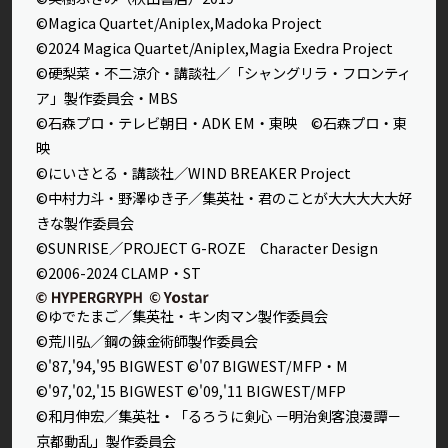
©Magica Quartet/Aniplex,Madoka Project
©2024 Magica Quartet/Aniplex,Magia Exedra Project
©硬梨菜・不二涼介・講談社／「シャングリラ・フロンティ
ア」製作委員会・MBS
©石森プロ・テレビ朝日・ADK EM・東映 ©石森プロ・東
映
©にいさとる・講談社／WIND BREAKER Project
©中村力斗・野澤ゆき子／集英社・君のことが大大大大大好
きな製作委員会
©SUNRISE／PROJECT G-ROZE Character Design
©2006-2024 CLAMP・ST
©ゆでたまご／集英社・キン肉マン製作委員会
©荒川弘／鋼の錬金術師製作委員会
©'87,'94,'95 BIGWEST ©'07 BIGWEST/MFP・M
©'97,'02,'15 BIGWEST ©'09,'11 BIGWEST/MFP
©和月伸宏／集英社・「るろうに剣心 －明治剣客浪漫譚－
京都動乱」製作委員会