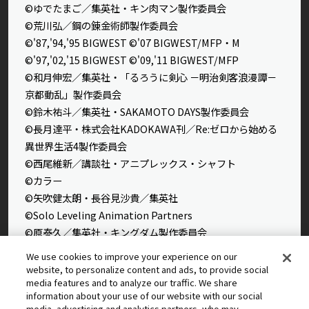
©ゆでたまご／集英社・キン肉マン製作委員会
©荒川弘／鋼の錬金術師製作委員会
©'87,'94,'95 BIGWEST ©'07 BIGWEST/MFP・M
©'97,'02,'15 BIGWEST ©'09,'11 BIGWEST/MFP
©和月伸宏／集英社・「るろうに剣心 －明治剣客浪漫譚－
京都動乱」製作委員会
©鈴木祐斗／集英社・SAKAMOTO DAYS製作委員会
©長月達平・株式会社KADOKAWA刊／Re:ゼロから始める
異世界生活4製作委員会
©西尾維新／講談社・アニプレックス・シャフト
©カラー
©矢吹健太朗・長谷見沙貴／集英社
©Solo Leveling Animation Partners
©原泰久／集英社・キングダム製作委員会
©石田スイ／集英社・東京喰種製作委員会
We use cookies to improve your experience on our
©石田スイ／集英社・東京喰種：re製作委員会
website, to personalize content and ads, to provide social
media features and to analyze our traffic. We share
©外薗健／集英社
information about your use of our website with our social
©タカヒロ・竹村洋平／集英社・魔防隊広報部
media, advertising and analytics partners, who may