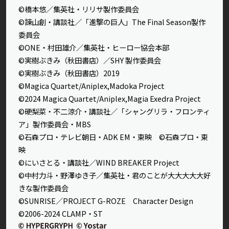
©橋本悠／集英社・リリサ製作委員会
©諫山創・講談社／「進撃の巨人」The Final Season製作
委員会
©ONE・村田雄介／集英社・ヒーロー協会本部
©実樹ぶきみ（秋田書店）／SHY 製作委員会
©実樹ぶきみ（秋田書店）2019
©Magica Quartet/Aniplex,Madoka Project
©2024 Magica Quartet/Aniplex,Magia Exedra Project
©硬梨菜・不二涼介・講談社／「シャングリラ・フロンティ
ア」製作委員会・MBS
©石森プロ・テレビ朝日・ADK EM・東映 ©石森プロ・東
映
©にいさとる・講談社／WIND BREAKER Project
©中村力斗・野澤ゆき子／集英社・君のことが大大大大大好
きな製作委員会
©SUNRISE／PROJECT G-ROZE Character Design
©2006-2024 CLAMP・ST