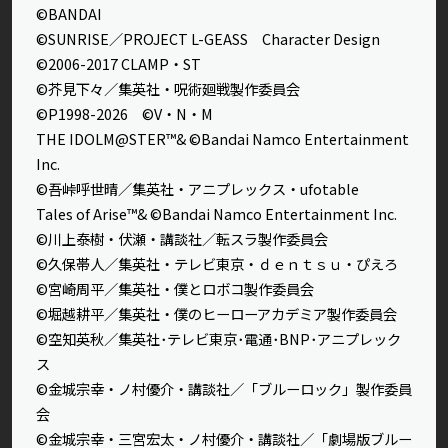
©BANDAI
©SUNRISE／PROJECT L-GEASS Character Design
©2006-2017 CLAMP・ST
©芥見下々／集英社・呪術廻戦製作委員会
©P1998-2026 ©V・N・M
THE IDOLM@STER™& ©Bandai Namco Entertainment
Inc.
©吾峠呼世晴／集英社・アニプレックス・ufotable
Tales of Arise™& ©Bandai Namco Entertainment Inc.
©川上泰樹・伏瀬・講談社／転スラ製作委員会
©久保帯人／集英社・テレビ東京・ｄｅｎｔｓｕ・ぴえろ
©宮崎周平／集英社・僕とロボコ製作委員会
©堀越耕平／集英社・僕のヒーローアカデミア製作委員会
©空知英秋／集英社･テレビ東京･電通･BNP･アニプレック
ス
©金城宗幸・ノ村優介・講談社／「ブルーロック」製作委員
会
©金城宗幸・三宮宏太・ノ村優介・講談社／「劇場版ブルー