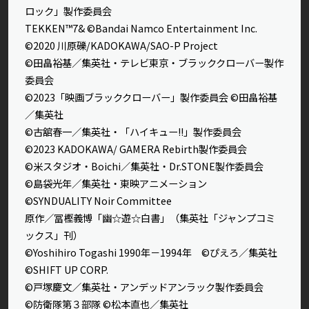
ロック」製作委員会
TEKKEN™7& ©Bandai Namco Entertainment Inc.
©2020 川原礫/KADOKAWA/SAO-P Project
©田畠裕基／集英社・テレビ東京・ブラッククローバー製作
委員会
©2023「映画ブラッククローバー」製作委員会 ©田畠裕基
／集英社
©古舘春一／集英社・「ハイキュー!!」製作委員会
©2023 KADOKAWA/ GAMERA Rebirth製作委員会
©米スタジオ・Boichi／集英社・Dr.STONE製作委員会
©島袋光年／集英社・東映アニメーション
©SYNDUALITY Noir Committee
原作／冨樫義博「幽☆遊☆白書」（集英社「ジャンプコミ
ックス」刊）
©Yoshihiro Togashi 1990年－1994年 ©ぴえろ／集英社
©SHIFT UP CORP.
©戸塚慶文／集英社・アンデッドアンラック製作委員会
©防衛隊第３部隊 ©松本直也／集英社