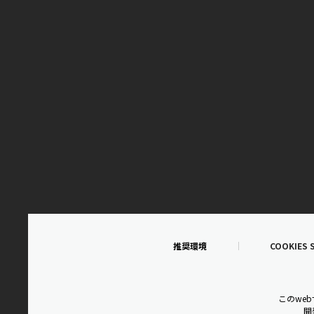
推奨環境
COOKIES 
このwe
開