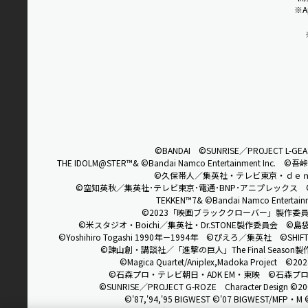
※A
©BANDAI
©SUNRISE／PROJECT L-GEAS
THE IDOLM@STER™& ©Bandai Namco Entertainment Inc.
©吾峠
©久保帯人／集英社・テレビ東京・ｄｅ
©空知英秋／集英社･テレビ東京･電通･BNP･アニプレックス
TEKKEN™7& ©Bandai Namco Entertainm
©2023「映画ブラッククローバー」製作委
©米スタジオ・Boichi／集英社・Dr.STONE製作委員会
©島
©Yoshihiro Togashi 1990年－1994年 ©ぴえろ／集英社
©SHIFT
©諫山創・講談社／「進撃の巨人」The Final Season
©Magica Quartet/Aniplex,Madoka Project
©2024
©石森プロ・テレビ朝日・ADK EM・東映 ©石森プ
©SUNRISE／PROJECT G-ROZE Character Design ©2
©'87,'94,'95 BIGWEST ©'07 BIGWEST/MFP・M