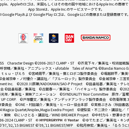
pple、Appleのロゴは、米国もしくはその他の国や地域におけるApple Inc.の商標
App Storeは、Apple Inc.のサービスマークです。
※Google Playおよび Google Play ロゴは、Google LLCの商標または登録商標です
S Character Design ©2006-2017 CLAMP・ST
©芥見下々／集英社・呪術廻戦
呼世晴／集英社・アニプレックス・ufotable
Tales of Arise™& ©Bandai Namco En
ｎｔｓｕ・ぴえろ
©宮崎周平／集英社・僕とロボコ製作委員会
©堀越耕平／集英
©金城宗幸・ノ村優介・講談社／「ブルーロック」製作委員会
©金城宗幸・三宮
ent Inc.
©2020 川原礫/KADOKAWA/SAO-P Project
©田畠裕基／集英社・テレ
員会 ©田畠裕基／集英社
©古舘春一／集英社・「ハイキュー!!」製作委員会
©202
袋光年／集英社・東映アニメーション
©SYNDUALITY Noir Committee
原作／冨樫
 UP CORP.
©戸塚慶文／集英社・アンデッドアンラック製作委員会
©防衛隊第３
製作委員会
©ONE・村田雄介／集英社・ヒーロー協会本部
©実樹ぶきみ（秋田書店）
 Magica Quartet/Aniplex,Magia Exedra Project
©硬梨菜・不二涼介・講談社／「
ロ・東映
©にいさとる・講談社／WIND BREAKER Project
©中村力斗・野澤ゆき
006-2024 CLAMP・ST
©ゆでたまご／集英社・キン
©'97,'02,'15 BIGWEST ©'09,'11 BIGWEST/MFP
©和月伸宏／集英社・「るろうに