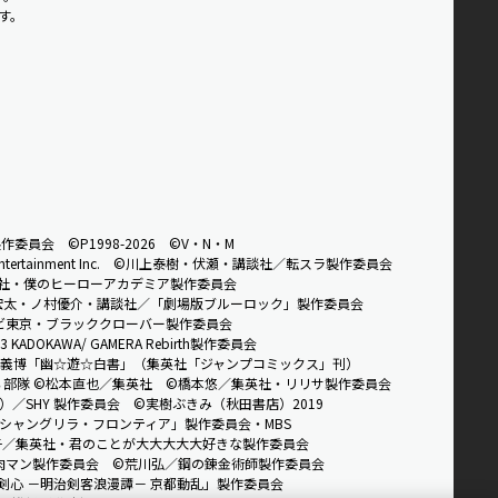
です。
。
製作委員会
©P1998-2026 ©V・N・M
tertainment Inc.
©川上泰樹・伏瀬・講談社／転スラ製作委員会
社・僕のヒーローアカデミア製作委員会
宏太・ノ村優介・講談社／「劇場版ブルーロック」製作委員会
ビ東京・ブラッククローバー製作委員会
3 KADOKAWA/ GAMERA Rebirth製作委員会
義博「幽☆遊☆白書」（集英社「ジャンプコミックス」刊）
部隊 ©松本直也／集英社
©橋本悠／集英社・リリサ製作委員会
／SHY 製作委員会
©実樹ぶきみ（秋田書店）2019
シャングリラ・フロンティア」製作委員会・MBS
子／集英社・君のことが大大大大大好きな製作委員会
肉マン製作委員会
©荒川弘／鋼の錬金術師製作委員会
剣心 －明治剣客浪漫譚－ 京都動乱」製作委員会