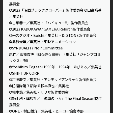
委員会
©2023「映画ブラッククローバー」製作委員会 ©田畠裕基
／集英社
©古舘春一／集英社・「ハイキュー!!」製作委員会
©2023 KADOKAWA/ GAMERA Rebirth製作委員会
©米スタジオ・Boichi／集英社・Dr.STONE製作委員会
©島袋光年／集英社・東映アニメーション
©SYNDUALITY Noir Committee
原作／冨樫義博「幽☆遊☆白書」（集英社「ジャンプコミ
ックス」刊）
©Yoshihiro Togashi 1990年－1994年 ©ぴえろ／集英社
©SHIFT UP CORP.
©戸塚慶文／集英社・アンデッドアンラック製作委員会
©防衛隊第３部隊 ©松本直也／集英社
©橋本悠／集英社・リリサ製作委員会
©諫山創・講談社／「進撃の巨人」The Final Season製作
委員会
©ONE・村田雄介／集英社・ヒーロー協会本部