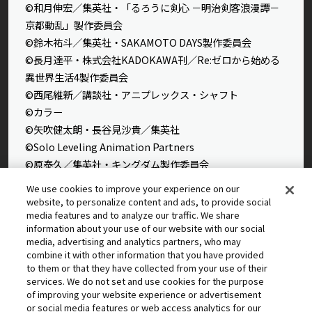
©和月伸宏／集英社・「るろうに剣心 －明治剣客浪漫譚－
京都動乱」製作委員会
©鈴木祐斗／集英社・SAKAMOTO DAYS製作委員会
©長月達平・株式会社KADOKAWA刊／Re:ゼロから始める
異世界生活4製作委員会
©西尾維新／講談社・アニプレックス・シャフト
©カラー
©矢吹健太朗・長谷見沙貴／集英社
©Solo Leveling Animation Partners
©原泰久／集英社・キングダム製作委員会
©石田スイ／集英社・東京喰種製作委員会
We use cookies to improve your experience on our
©石田スイ／集英社・東京喰種：re製作委員会
website, to personalize content and ads, to provide social
media features and to analyze our traffic. We share
©外薗健／集英社
information about your use of our website with our social
©タカヒロ・竹村洋平／集英社・魔防隊広報部
media, advertising and analytics partners, who may
©高橋留美子／小学館・読売テレビ・サンライズ 2009
combine it with other information that you have provided
to them or that they have collected from your use of their
©藤本タツキ／集英社・ＭＡＰＰＡ
services. We do not set and use cookies for the purpose
© 2025 MAPPA／チェンソーマンプロジェクト ©藤本タツ
of improving your website experience or advertisement
キ／集英社
or social media features or web access analytics for our