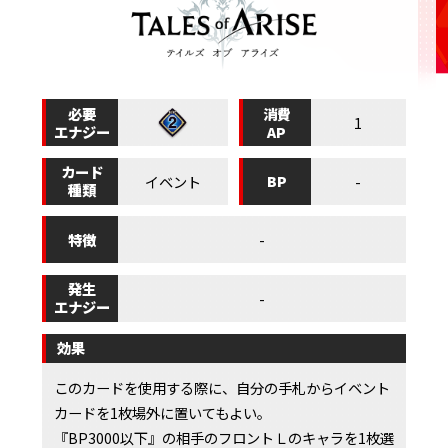
必要
消費
1
エナジー
AP
カード
BP
イベント
-
種類
特徴
-
発生
-
エナジー
効果
このカードを使用する際に、自分の手札からイベント
カードを1枚場外に置いてもよい。
『BP3000以下』の相手のフロントＬのキャラを1枚選