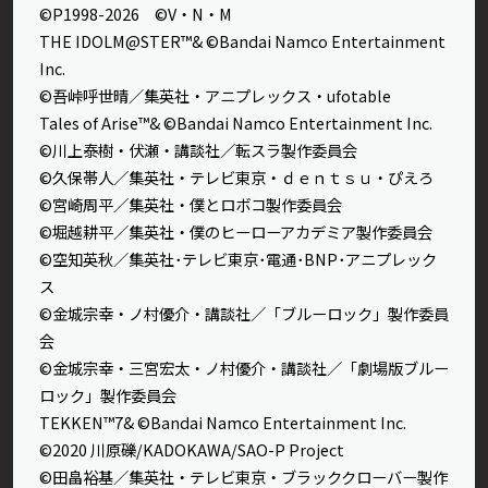
©P1998-2026 ©V・N・M
THE IDOLM@STER™& ©Bandai Namco Entertainment
Inc.
©吾峠呼世晴／集英社・アニプレックス・ufotable
Tales of Arise™& ©Bandai Namco Entertainment Inc.
©川上泰樹・伏瀬・講談社／転スラ製作委員会
©久保帯人／集英社・テレビ東京・ｄｅｎｔｓｕ・ぴえろ
©宮崎周平／集英社・僕とロボコ製作委員会
©堀越耕平／集英社・僕のヒーローアカデミア製作委員会
©空知英秋／集英社･テレビ東京･電通･BNP･アニプレック
ス
©金城宗幸・ノ村優介・講談社／「ブルーロック」製作委員
会
©金城宗幸・三宮宏太・ノ村優介・講談社／「劇場版ブルー
ロック」製作委員会
TEKKEN™7& ©Bandai Namco Entertainment Inc.
©2020 川原礫/KADOKAWA/SAO-P Project
©田畠裕基／集英社・テレビ東京・ブラッククローバー製作