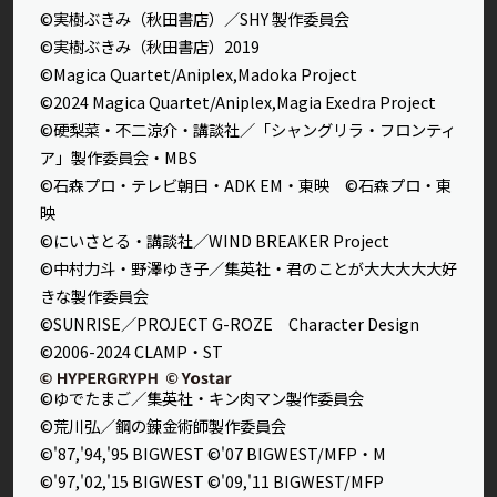
©実樹ぶきみ（秋田書店）／SHY 製作委員会
©実樹ぶきみ（秋田書店）2019
©Magica Quartet/Aniplex,Madoka Project
©2024 Magica Quartet/Aniplex,Magia Exedra Project
©硬梨菜・不二涼介・講談社／「シャングリラ・フロンティ
ア」製作委員会・MBS
©石森プロ・テレビ朝日・ADK EM・東映 ©石森プロ・東
映
©にいさとる・講談社／WIND BREAKER Project
©中村力斗・野澤ゆき子／集英社・君のことが大大大大大好
きな製作委員会
©SUNRISE／PROJECT G-ROZE Character Design
©2006-2024 CLAMP・ST
©ゆでたまご／集英社・キン肉マン製作委員会
©荒川弘／鋼の錬金術師製作委員会
©'87,'94,'95 BIGWEST ©'07 BIGWEST/MFP・M
©'97,'02,'15 BIGWEST ©'09,'11 BIGWEST/MFP