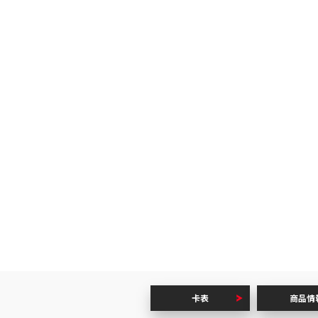
】
卡表
商品情