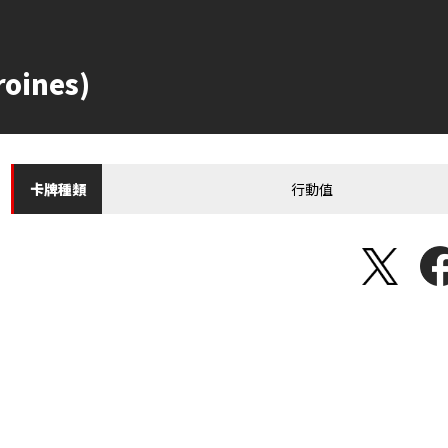
oines)
行動值
卡牌
種類