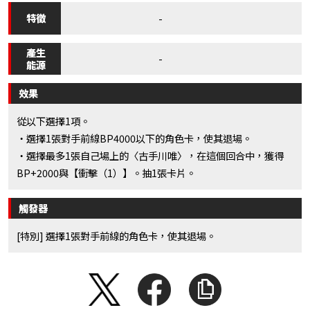
特徵
-
產生
-
能源
效果
從以下選擇1項。
・選擇1張對手前線BP4000以下的角色卡，使其退場。
・選擇最多1張自己場上的〈古手川唯〉，在這個回合中，獲得
BP+2000與【衝擊（1）】。抽1張卡片。
觸發器
[特別] 選擇1張對手前線的角色卡，使其退場。