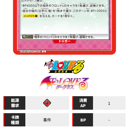
能源
消費
1
需求
AP
卡牌
BP
事件
-
種類