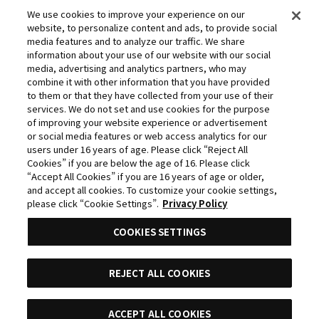
©石田スイ／集英社・東京喰種製作委員会
We use cookies to improve your experience on our
©石田スイ／集英社・東京喰種：re製作委員会
website, to personalize content and ads, to provide social
media features and to analyze our traffic. We share
©外薗健／集英社
information about your use of our website with our social
©タカヒロ・竹村洋平／集英社・魔防隊広報部
media, advertising and analytics partners, who may
©高橋留美子／小学館・読売テレビ・サンライズ 2009
combine it with other information that you have provided
©藤本タツキ／集英社・ＭＡＰＰＡ
to them or that they have collected from your use of their
services. We do not set and use cookies for the purpose
© 2025 MAPPA／チェンソーマンプロジェクト ©藤本タツ
of improving your website experience or advertisement
キ／集英社
or social media features or web access analytics for our
©星野桂／集英社
users under 16 years of age. Please click “Reject All
Cookies” if you are below the age of 16. Please click
©理不尽な孫の手/MFブックス/「無職転生Ⅲ」製作委員会
“Accept All Cookies” if you are 16 years of age or older,
©逢沢大介・KADOKAWA刊／シャドウガーデン
and accept all cookies. To customize your cookie settings,
©中島かずき・今石洋之・プロジェクト「グレンラガン」
please click “Cookie Settings”.
Privacy Policy
COOKIES SETTINGS
©2011 5pb.／Nitroplus 未来ガジェット研究所
©2007,2008,2009 谷川 流・いとうのいぢ／SOS団
©河下水希／集英社
REJECT ALL COOKIES
©荒木飛呂彦&LUCKY LAND COMMUNICATIONS/集英社・
ジョジョの奇妙な冒険THE ANIMATION PROJECT
ACCEPT ALL COOKIES