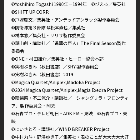
©Yoshihiro Togashi 1990年－1994年 ©ぴえろ／集英社
©SHIFT UP CORP.
©戸塚慶文／集英社・アンデッドアンラック製作委員会
©防衛隊第３部隊 ©松本直也／集英社
©橋本悠／集英社・リリサ製作委員会
©諫山創・講談社／「進撃の巨人」The Final Season製作
委員会
©ONE・村田雄介／集英社・ヒーロー協会本部
©実樹ぶきみ（秋田書店）／SHY 製作委員会
©実樹ぶきみ（秋田書店）2019
©Magica Quartet/Aniplex,Madoka Project
©2024 Magica Quartet/Aniplex,Magia Exedra Project
©硬梨菜・不二涼介・講談社／「シャングリラ・フロンティ
ア」製作委員会・MBS
©石森プロ・テレビ朝日・ADK EM・東映 ©石森プロ・東
映
©にいさとる・講談社／WIND BREAKER Project
©中村力斗・野澤ゆき子／集英社・君のことが大大大大大好