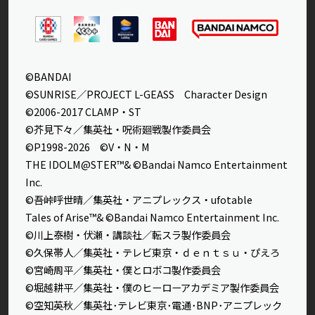
©BANDAI
©SUNRISE／PROJECT L-GEASS Character Design
©2006-2017 CLAMP・ST
©芥見下々／集英社・呪術廻戦製作委員会
©P1998-2026 ©V・N・M
THE IDOLM@STER™& ©Bandai Namco Entertainment
Inc.
©吾峠呼世晴／集英社・アニプレックス・ufotable
Tales of Arise™& ©Bandai Namco Entertainment Inc.
©川上泰樹・伏瀬・講談社／転スラ製作委員会
©久保帯人／集英社・テレビ東京・ｄｅｎｔｓｕ・ぴえろ
©宮崎周平／集英社・僕とロボコ製作委員会
©堀越耕平／集英社・僕のヒーローアカデミア製作委員会
©空知英秋／集英社･テレビ東京･電通･BNP･アニプレック