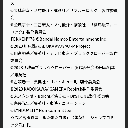
ス
©金城宗幸・ノ村優介・講談社／「ブルーロック」製作委員
会
©金城宗幸・三宮宏太・ノ村優介・講談社／「劇場版ブルー
ロック」製作委員会
TEKKEN™7& ©Bandai Namco Entertainment Inc.
©2020 川原礫/KADOKAWA/SAO-P Project
©田畠裕基／集英社・テレビ東京・ブラッククローバー製作
委員会
©2023「映画ブラッククローバー」製作委員会 ©田畠裕基
／集英社
©古舘春一／集英社・「ハイキュー!!」製作委員会
©2023 KADOKAWA/ GAMERA Rebirth製作委員会
©米スタジオ・Boichi／集英社・Dr.STONE製作委員会
©島袋光年／集英社・東映アニメーション
©SYNDUALITY Noir Committee
原作／冨樫義博「幽☆遊☆白書」（集英社「ジャンプコミ
ックス」刊）