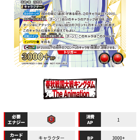
必要
消費
1
エナジー
AP
カード
BP
キャラクター
3000+