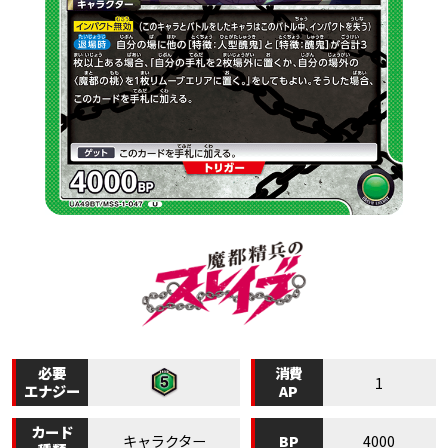
必要
消費
1
エナジー
AP
カード
BP
キャラクター
4000