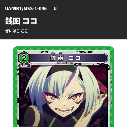
UA49BT/MSS-1-046
U
銭函 ココ
ぜにばこ ここ