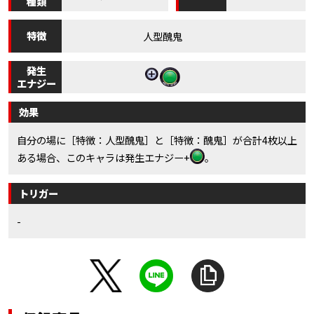
種類
特徴
人型醜鬼
発生
エナジー
効果
自分の場に［特徴：人型醜鬼］と［特徴：醜鬼］が合計4枚以上
ある場合、このキャラは発生エナジー+
。
トリガー
-