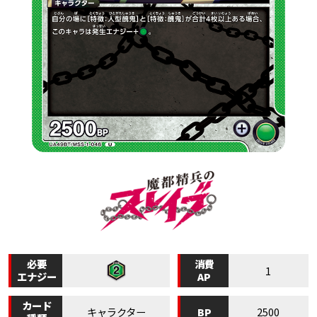
必要
消費
1
エナジー
AP
カード
BP
キャラクター
2500