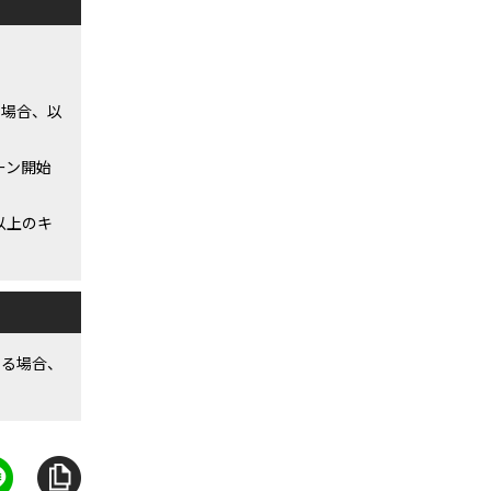
。
る場合、以
ーン開始
以上のキ
いる場合、