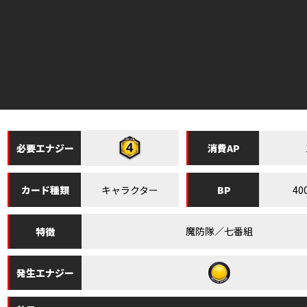
必要
エナジー
消費
AP
キャラクター
40
カード
種類
BP
魔防隊／七番組
特徴
発生
エナジー