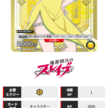
必要
消費
1
エナジー
AP
カード
BP
キャラクター
2000