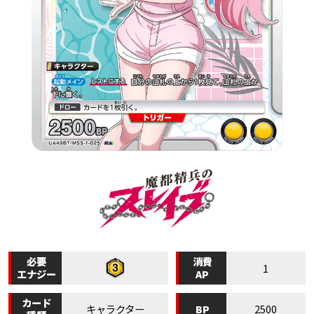
必要
消費
1
エナジー
AP
カード
BP
キャラクター
2500