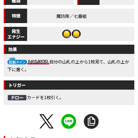
種類
特徴
魔防隊／七番組
発生
エナジー
効果
自分の山札の上から1枚見て、山札の上か
下に置く。
トリガー
カードを1枚引く。