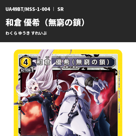
UA49BT/MSS-1-004
SR
和倉 優希（無窮の鎖）
わくら ゆうき すれいぶ