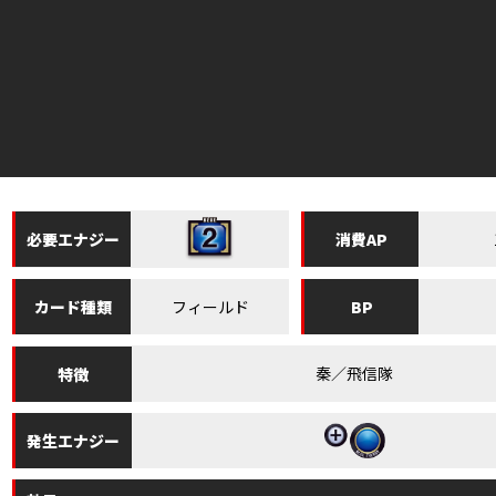
必要
エナジー
消費
AP
フィールド
カード
種類
BP
秦／飛信隊
特徴
発生
エナジー