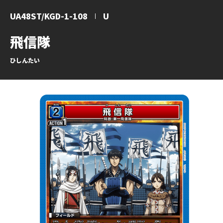
UA48ST/KGD-1-108
U
飛信隊
ひしんたい