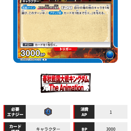
必要
消費
1
エナジー
AP
カード
BP
キャラクター
3000