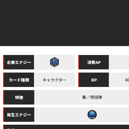
必要
エナジー
消費
AP
キャラクター
4
カード
種類
BP
秦／飛信隊
特徴
発生
エナジー