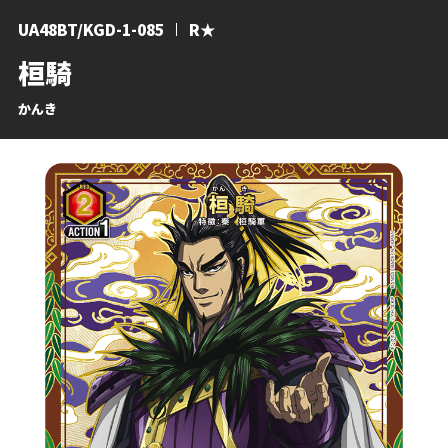
UA48BT/KGD-1-085
R★
桓騎
かんき