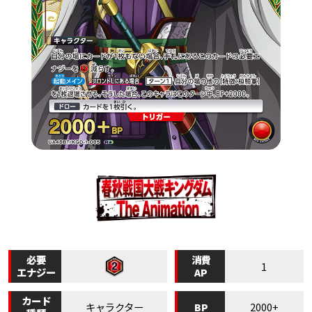
必要
消費
1
エナジー
AP
カード
BP
キャラクター
2000+