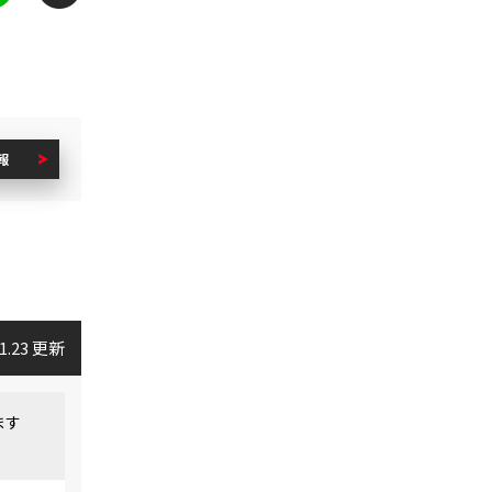
報
01.23 更新
ます