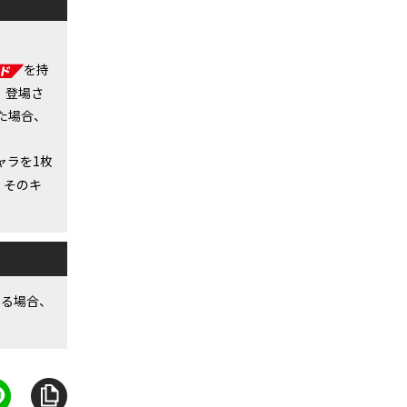
を持
。登場さ
た場合、
ャラを1枚
、そのキ
いる場合、