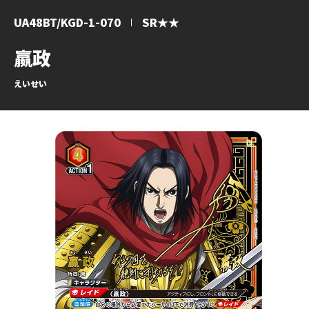
UA48BT/KGD-1-070
SR★★
嬴政
えいせい