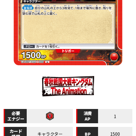
必要
消費
1
エナジー
AP
カード
BP
キャラクター
1500