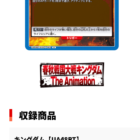
収録商品
キングダム【UA48BT】