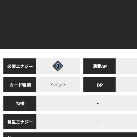
必要
エナジー
消費
AP
イベント
カード
種類
BP
-
特徴
-
発生
エナジー