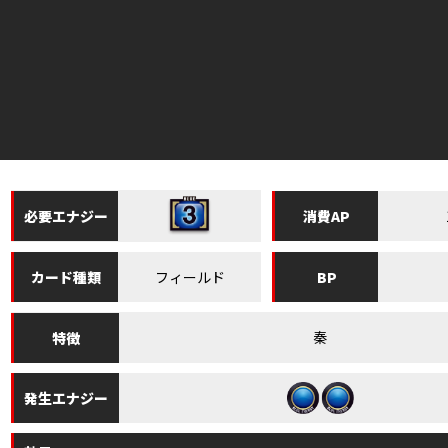
必要
エナジー
消費
AP
フィールド
カード
種類
BP
秦
特徴
発生
エナジー