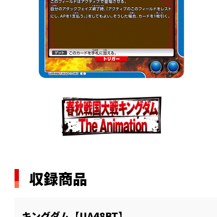
収録商品
キングダム【UA48BT】