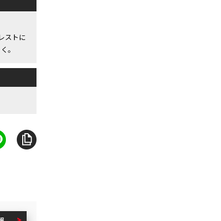
レストに
引く。
報