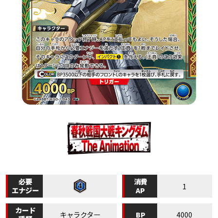
必要
消費
1
エナジー
AP
カード
BP
キャラクター
4000