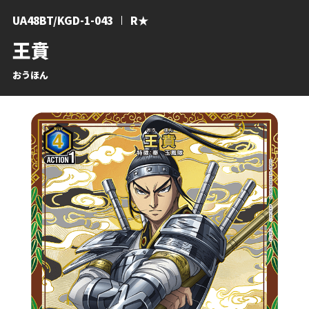
UA48BT/KGD-1-043
R★
王賁
おうほん