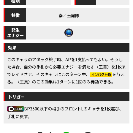
種類
特徴
秦／玉鳳隊
発生
エナジー
効果
このキャラのアタック終了時、APを1支払ってもよい。そうし
た場合、自分の手札から必要エナジーを満たす〈王賁〉を1枚ま
でレイドさせ、そのキャラにこのターン中、
を与え
る。〈王賁〉のこの効果は1ターンに1回のみ発動できる。
トリガー
BP3500以下の相手のフロントLのキャラを1枚選び、
手札に戻す。