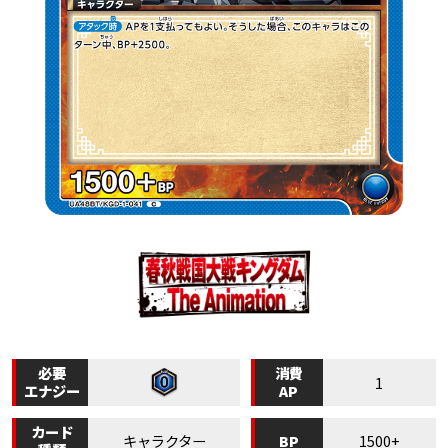
必要
消費
1
エナジー
AP
カード
BP
キャラクター
1500+