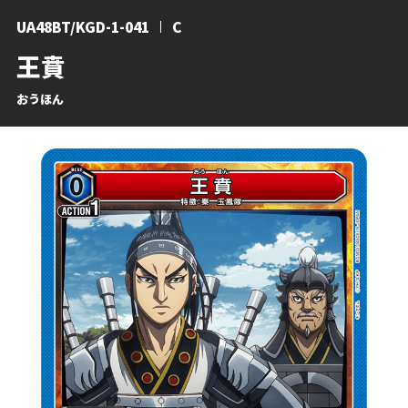
UA48BT/KGD-1-041
C
王賁
おうほん