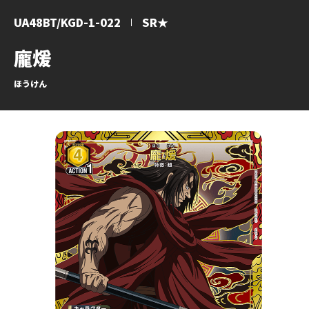
UA48BT/KGD-1-022
SR★
龐煖
ほうけん