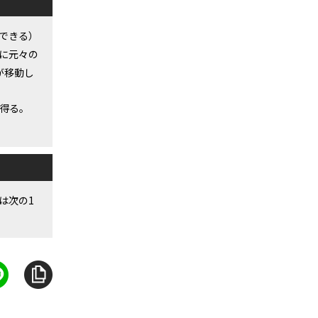
できる）
に元々の
が移動し
得る。
は次の1