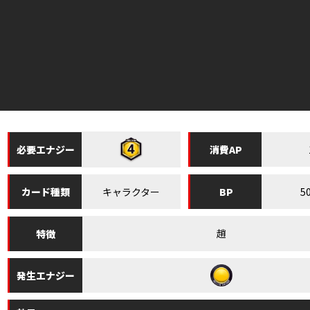
必要
エナジー
消費
AP
キャラクター
5
カード
種類
BP
趙
特徴
発生
エナジー