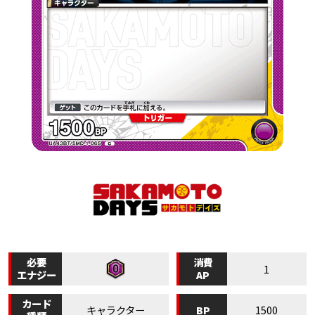
必要
消費
1
エナジー
AP
カード
BP
キャラクター
1500