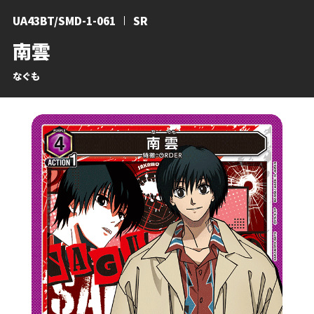
UA43BT/SMD-1-061
SR
南雲
なぐも