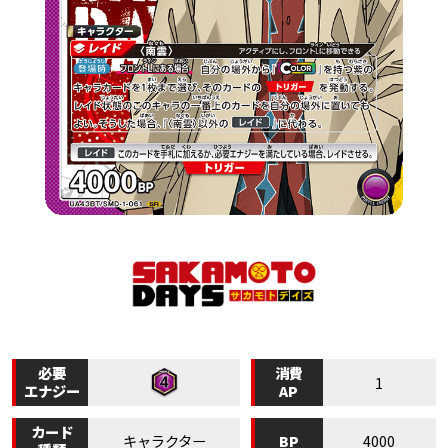
必要
消費
1
エナジー
AP
カード
BP
キャラクター
4000