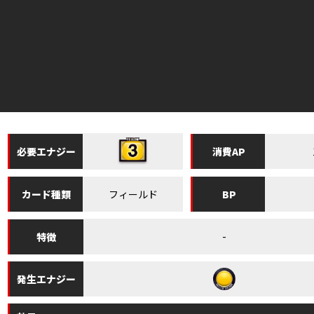
必要
エナジー
消費
AP
フィールド
カード
種類
BP
-
特徴
発生
エナジー