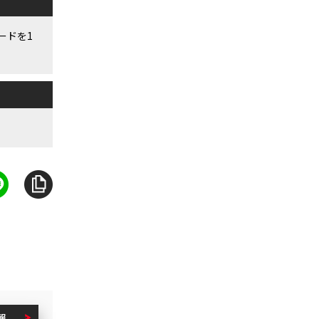
ードを1
報