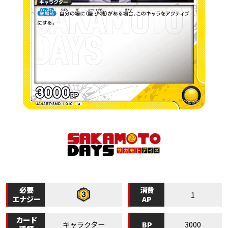
必要
消費
1
エナジー
AP
カード
BP
キャラクター
3000