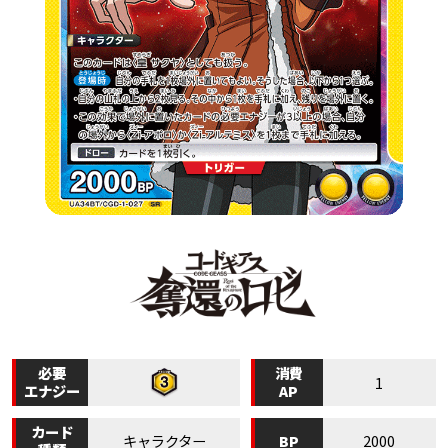
必要
消費
1
エナジー
AP
カード
BP
キャラクター
2000