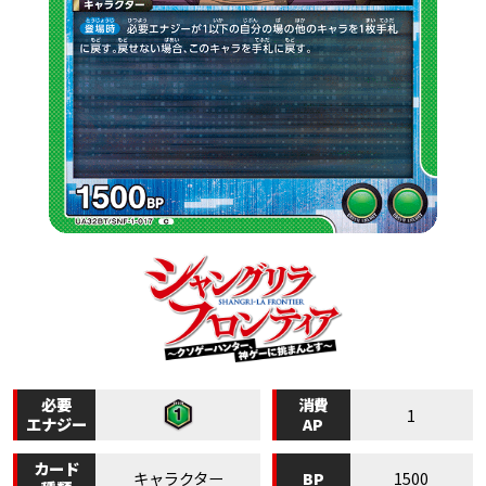
必要
消費
1
エナジー
AP
カード
BP
キャラクター
1500