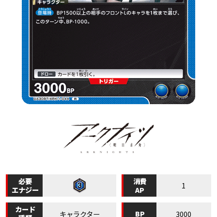
必要
消費
1
エナジー
AP
カード
BP
キャラクター
3000