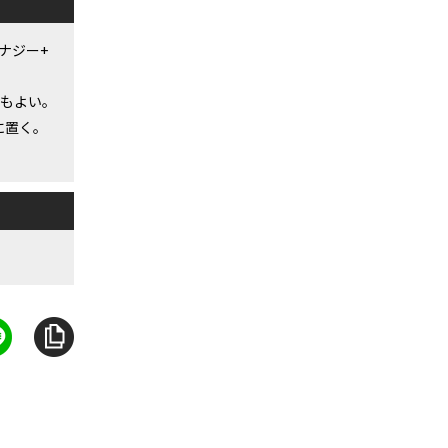
ナジー+
てもよい。
に置く。
。