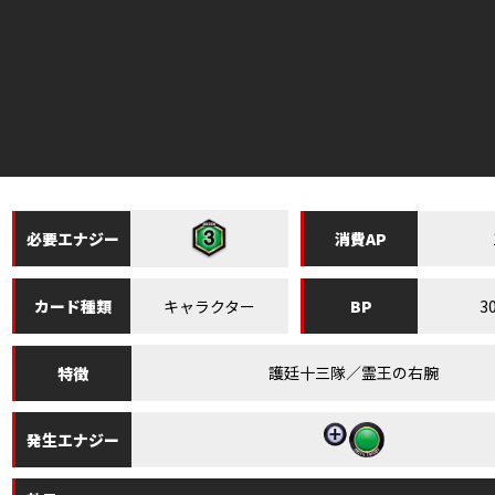
必要
エナジー
消費
AP
キャラクター
3
カード
種類
BP
護廷十三隊／霊王の右腕
特徴
発生
エナジー