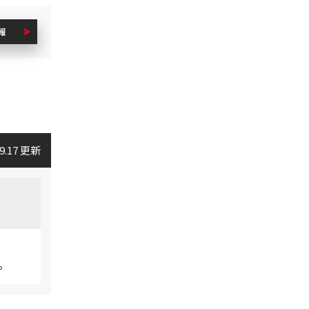
報
09.17 更新
。