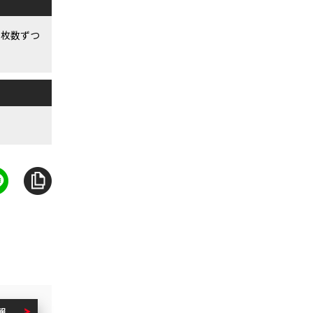
む枚数ずつ
報