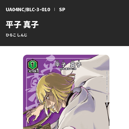
UA04NC/BLC-3-010
SP
平子 真子
ひらこ しんじ