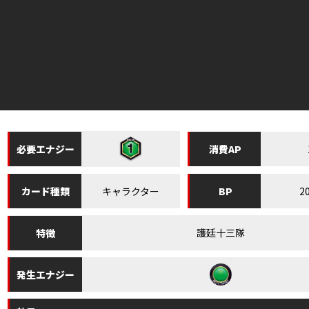
必要
エナジー
消費
AP
キャラクター
2
カード
種類
BP
護廷十三隊
特徴
発生
エナジー