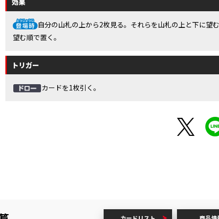
効果
自分の山札の上から2枚見る。それらを山札の上と下に望
望む順で置く。
トリガー
カードを1枚引く。
戦篇
カードリスト
商品情