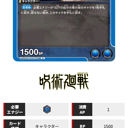
必要
消費
1
エナジー
AP
カード
BP
キャラクター
1500