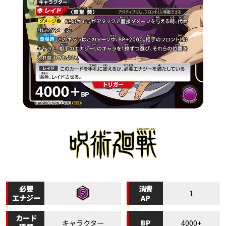
必要
消費
1
エナジー
AP
カード
BP
キャラクター
4000+