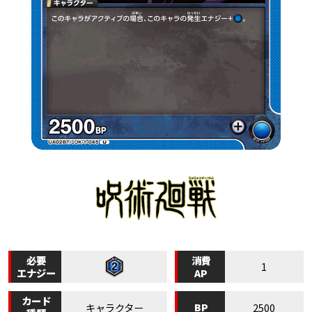
必要
消費
1
エナジー
AP
カード
BP
キャラクター
2500